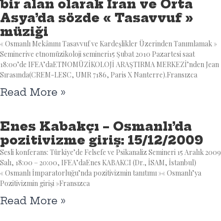
bir alan olarak İran ve Orta
Asya’da sözde « Tasavvuf »
müziği
« Osmanlı Mekânını Tasavvuf ve Kardeşlikler Üzerinden Tanımlamak »
Seminerive etnomüzikoloji semineri15 Şubat 2010 Pazartesi saat
18:00’de IFEA’daETNOMÜZİKOLOJİ ARAŞTIRMA MERKEZİ’nden Jean
Sırasında(CREM-LESC, UMR 7186, Paris X Nanterre).Fransızca
Read More »
Enes Kabakçı – Osmanlı’da
pozitivizme giriş: 15/12/2009
Sesli konferans: Türkiye’de Felsefe ve Psikanaliz Semineri 15 Aralık 2009
Salı, 18:00 – 20:00, IFEA’daEnes KABAKCI (Dr., İSAM, İstanbul)
« Osmanlı İmparatorluğu’nda pozitivizmin tanıtımı »« Osmanlı’ya
Pozitivizmin girişi »Fransızca
Read More »