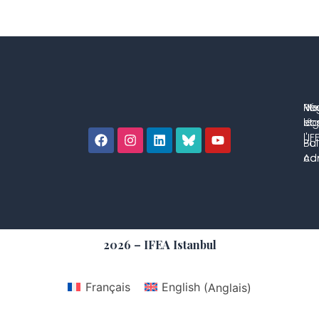
No
Me
Ré
co
lég
et 
l'IF
Bul
Pol
con
Adm
2026 – IFEA Istanbul
Français
English
(
Anglais
)