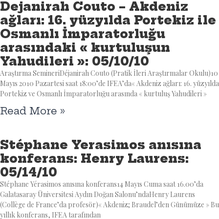
Dejanirah Couto – Akdeniz
ağları: 16. yüzyılda Portekiz ile
Osmanlı İmparatorluğu
arasındaki « kurtuluşun
Yahudileri »: 05/10/10
Araştırma SemineriDéjanirah Couto (Pratik İleri Araştırmalar Okulu)10
Mayıs 2010 Pazartesi saat 18:00’de IFEA’da« Akdeniz ağları: 16. yüzyılda
Portekiz ve Osmanlı İmparatorluğu arasında « kurtuluş Yahudileri »
Read More »
Stéphane Yerasimos anısına
konferans: Henry Laurens:
05/14/10
Stéphane Yérasimos anısına konferans14 Mayıs Cuma saat 16.00’da
Galatasaray Üniversitesi Aydın Doğan Salonu’ndaHenry Laurens
(Collège de France’da profesör)« Akdeniz; Braudel’den Günümüze » Bu
yıllık konferans, IFEA tarafından