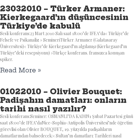
23032010 – Türker Armaner:
Kierkegaard’ın düşüncesinin
Türkiye’de kabulü
Sesli konferans:23 Mart 2010 Salı saat 18:00’de IFEA’da« Türkiye’de
Felsefe ve Psikanaliz » SemineriTürker Armaner (Galatasaray
Üniversitesi)« Türkiye’de Kierkegaard’ın algılanışı (Kierkegaard’ın
Türkiye’deki resepsiyonu) »Türkçe konferans. fransızca konuşan
spiker.
Read More »
01022010 – Olivier Bouquet:
Padişahın damatları: onların
tarihi nasıl yazılır?
Sesli konferans:Seminer: OSMANLI’DA KADIN1 Şubat Pazartesi günü
saat 18:00’de IFEA’daNice-Sophia-Antipolis Üniversitesi’nde öğretim
görevlisi olan Olivier BOUQUET, 19. yüzyılda padişahların
damatlarından bahsedecek:« Sultan’ın damatları: Tarihleri ​​nasıl