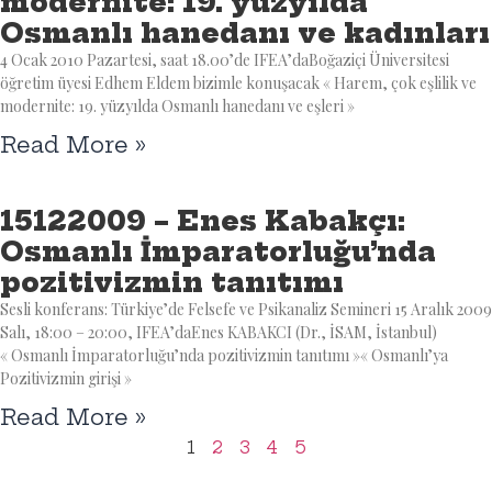
modernite: 19. yüzyılda
Osmanlı hanedanı ve kadınları
4 Ocak 2010 Pazartesi, saat 18.00’de IFEA’daBoğaziçi Üniversitesi
öğretim üyesi Edhem Eldem bizimle konuşacak « Harem, çok eşlilik ve
modernite: 19. yüzyılda Osmanlı hanedanı ve eşleri »
Read More »
15122009 – Enes Kabakçı:
Osmanlı İmparatorluğu’nda
pozitivizmin tanıtımı
Sesli konferans: Türkiye’de Felsefe ve Psikanaliz Semineri 15 Aralık 2009
Salı, 18:00 – 20:00, IFEA’daEnes KABAKCI (Dr., İSAM, İstanbul)
« Osmanlı İmparatorluğu’nda pozitivizmin tanıtımı »« Osmanlı’ya
Pozitivizmin girişi »
Read More »
1
2
3
4
5