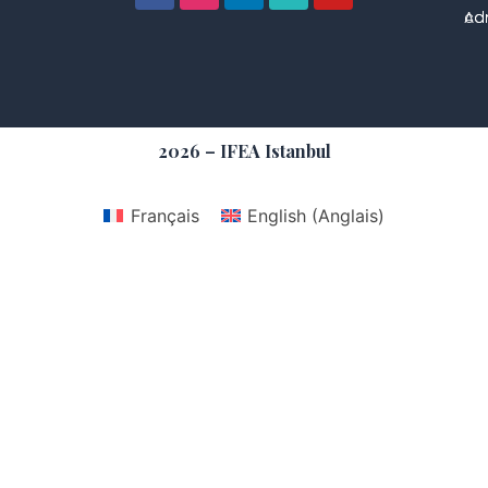
con
Adm
2026 – IFEA Istanbul
Français
English
(
Anglais
)