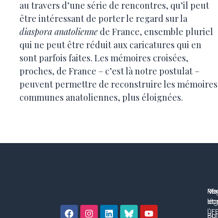
au travers d’une série de rencontres, qu’il peut
être intéressant de porter le regard sur la
diaspora anatolienne
de France, ensemble pluriel
qui ne peut être réduit aux caricatures qui en
sont parfois faites. Les mémoires croisées,
proches, de France – c’est là notre postulat –
peuvent permettre de reconstruire les mémoires
communes anatoliennes, plus éloignées.
No
Me
Ré
co
lég
et 
l'IF
Bul
Pol