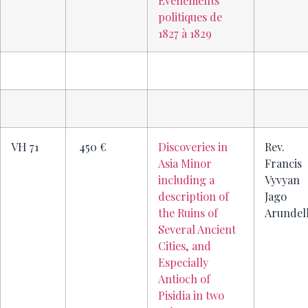
Evénements
politiques de
1827 à 1829
VH 71
450 €
Discoveries in
Rev.
Asia Minor
Francis
including a
Vyvyan
description of
Jago
the Ruins of
Arundel
Several Ancient
Cities, and
Especially
Antioch of
Pisidia in two