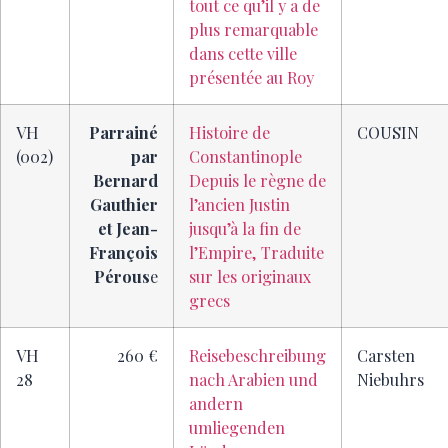
tout ce qu’il y a de
plus remarquable
dans cette ville
présentée au Roy
VH
Parrainé
Histoire de
COUSIN
(002)
par
Constantinople
Bernard
Depuis le règne de
Gauthier
l’ancien Justin
et Jean-
jusqu’à la fin de
François
l’Empire, Traduite
Pérous
e
sur les originaux
grecs
VH
260 €
Reisebeschreibung
Carsten
28
nach Arabien und
Niebuhrs
andern
umliegenden