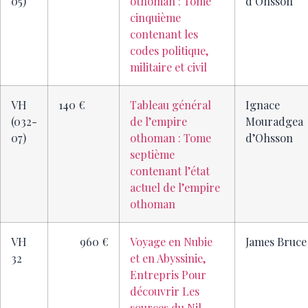
05)
othoman : Tome
d’Ohsson
cinquième
contenant les
codes politique,
militaire et civil
VH
140 €
Tableau général
Ignace
(032-
de l’empire
Mouradgea
07)
othoman : Tome
d’Ohsson
septième
contenant l’état
actuel de l’empire
othoman
VH
960 €
Voyage en Nubie
James Bruce
32
et en Abyssinie,
Entrepris Pour
découvrir Les
sources du Nil,