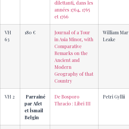
dilettanti, dans les
années 1764, 1765
et 1766
VH
180 €
Journal of a Tour
William Mar
63
in Asia Minor, with
Leake
Comparative
Remarks on the
Ancient and
Modern
Geography of that
Country
VH 2
Parrainé
De Bosporo
Petri Gyllii
par Afet
Thracio : Libri III
et İsmail
Belgin