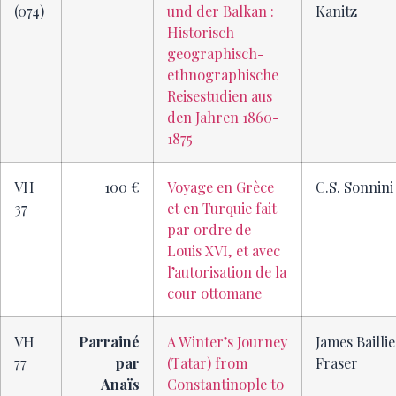
(074)
und der Balkan :
Kanitz
Historisch-
geographisch-
ethnographische
Reisestudien aus
den Jahren 1860-
1875
VH
100 €
Voyage en Grèce
C.S. Sonnini
37
et en Turquie fait
par ordre de
Louis XVI, et avec
l’autorisation de la
cour ottomane
VH
Parrainé
A Winter’s Journey
James Baillie
77
par
(Tatar) from
Fraser
Anaïs
Constantinople to