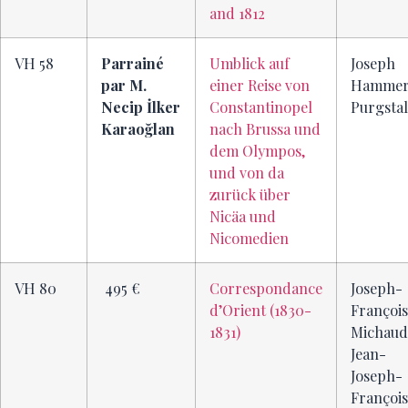
and 1812
VH 58
Parrainé
Umblick auf
Joseph
par M.
einer Reise von
Hammer
Necip İlker
Constantinopel
Purgstal
Karaoğlan
nach Brussa und
dem Olympos,
und von da
zurück über
Nicäa und
Nicomedien
VH 80
495 €
Correspondance
Joseph-
d’Orient (1830-
François
1831)
Michaud
Jean-
Joseph-
François