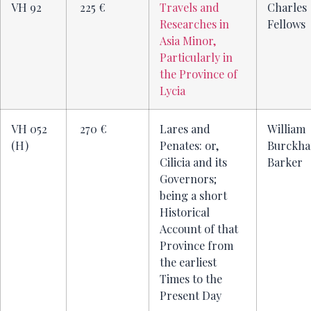
VH 92
225 €
Travels and
Charles
Researches in
Fellows
Asia Minor,
Particularly in
the Province of
Lycia
VH 052
270 €
Lares and
William
(H)
Penates: or,
Burckha
Cilicia and its
Barker
Governors;
being a short
Historical
Account of that
Province from
the earliest
Times to the
Present Day