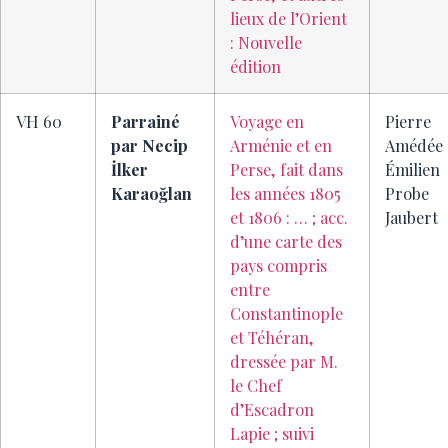
lieux de l’Orient
: Nouvelle
édition
VH 60
Parrainé
Voyage en
Pierre
par Necip
Arménie et en
Amédée
İlker
Perse, fait dans
Émilien
Karaoğlan
les années 1805
Probe
et 1806 : … ; acc.
Jaubert
d’une carte des
pays compris
entre
Constantinople
et Téhéran,
dressée par M.
le Chef
d’Escadron
Lapie ; suivi