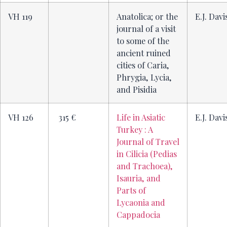
VH 119
Anatolica; or the
E.J. Davi
journal of a visit
to some of the
ancient ruined
cities of Caria,
Phrygia, Lycia,
and Pisidia
VH 126
315 €
Life in Asiatic
E.J. Davi
Turkey : A
Journal of Travel
in Cilicia (Pedias
and Trachoea),
Isauria, and
Parts of
Lycaonia and
Cappadocia