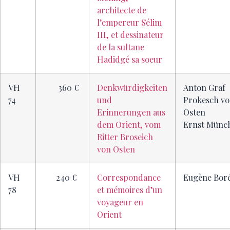
architecte de
l’empereur Sélim
III, et dessinateur
de la sultane
Hadidgé sa soeur
VH
360 €
Denkwürdigkeiten
Anton Graf
74
und
Prokesch v
Erinnerungen aus
Osten
dem Orient, vom
Ernst Münc
Ritter Broseich
von Osten
VH
240 €
Correspondance
Eugène Bor
78
et mémoires d’un
voyageur en
Orient