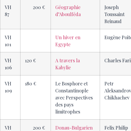
VH
200 €
Géographie
Joseph
87
d’Aboulféda
Toussaint
Reinaud
VH
Un hiver en
Eugène Poit
101
Egypte
VH
120 €
A travers la
Charles Far
106
Kabylie
VH
180 €
Le Bosphore et
Petr
109
Constantinople
Aleksandrov
avec Perspectives
Chikhachev
des pays
limitrophes
VH
200 €
Donau-Bulgarien
Felix Philip