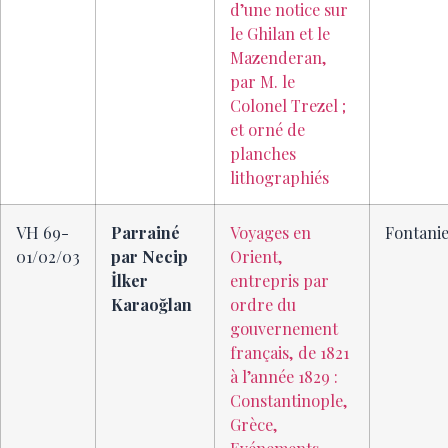
d’une notice sur
le Ghilan et le
Mazenderan,
par M. le
Colonel Trezel ;
et orné de
planches
lithographiés
VH 69-
Parrainé
Voyages en
Fontani
01/02/03
par Necip
Orient,
İlker
entrepris par
Karaoğlan
ordre du
gouvernement
français, de 1821
à l’année 1829 :
Constantinople,
Grèce,