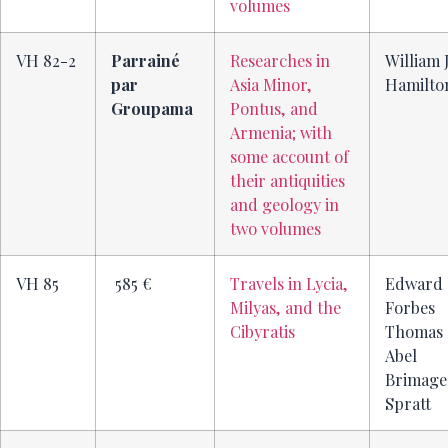
volumes
VH 82-2
Parrainé
Researches in
William J
par
Asia Minor,
Hamilto
Groupama
Pontus, and
Armenia; with
some account of
their antiquities
and geology in
two volumes
VH 85
585 €
Travels in Lycia,
Edward
Milyas, and the
Forbes
Cibyratis
Thomas
Abel
Brimage
Spratt