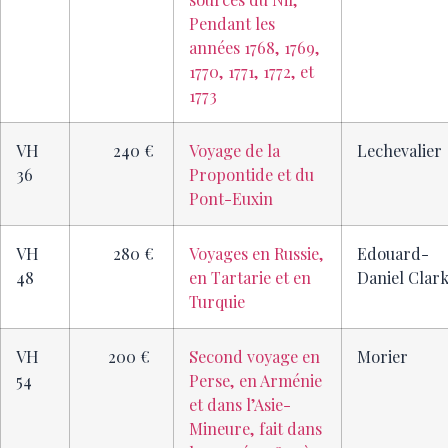
Pendant les
années 1768, 1769,
1770, 1771, 1772, et
1773
VH
240 €
Voyage de la
Lechevalier
36
Propontide et du
Pont-Euxin
VH
280 €
Voyages en Russie,
Edouard-
48
en Tartarie et en
Daniel Clar
Turquie
VH
200 €
Second voyage en
Morier
54
Perse, en Arménie
et dans l’Asie-
Mineure, fait dans