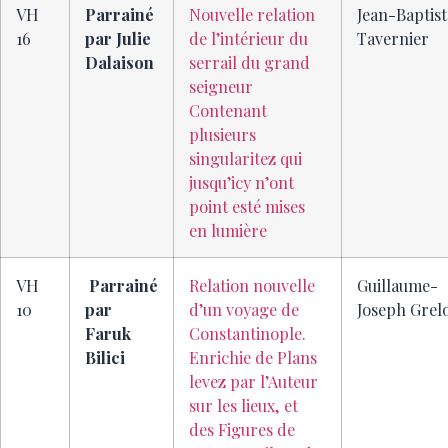
VH
Parrainé
Nouvelle relation
Jean-Baptist
16
par Julie
de l’intérieur du
Tavernier
Dalaison
serrail du grand
seigneur
Contenant
plusieurs
singularitez qui
jusqu’icy n’ont
point esté mises
en lumière
VH
Parrainé
Relation nouvelle
Guillaume-
10
par
d’un voyage de
Joseph Grel
Faruk
Constantinople.
Bilici
Enrichie de Plans
levez par l’Auteur
sur les lieux, et
des Figures de