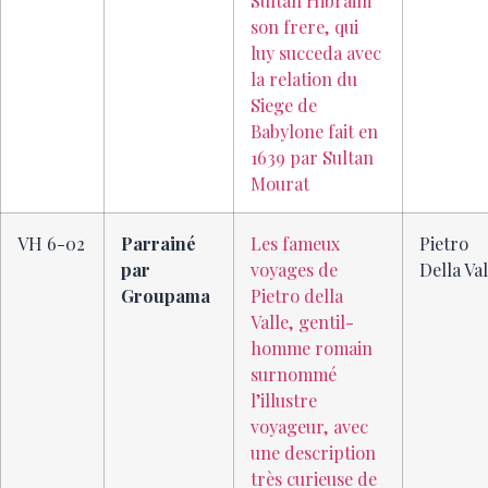
Sultan Hibraim
son frere, qui
luy succeda avec
la relation du
Siege de
Babylone fait en
1639 par Sultan
Mourat
VH 6-02
Parrainé
Les fameux
Pietro
par
voyages de
Della Val
Groupama
Pietro della
Valle, gentil-
homme romain
surnommé
l’illustre
voyageur, avec
une description
très curieuse de