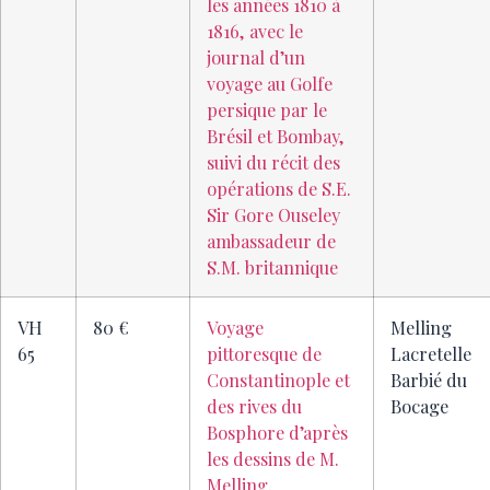
les années 1810 à
1816, avec le
journal d’un
voyage au Golfe
persique par le
Brésil et Bombay,
suivi du récit des
opérations de S.E.
Sir Gore Ouseley
ambassadeur de
S.M. britannique
VH
80 €
Voyage
Melling
65
pittoresque de
Lacretelle
Constantinople et
Barbié du
des rives du
Bocage
Bosphore d’après
les dessins de M.
Melling,