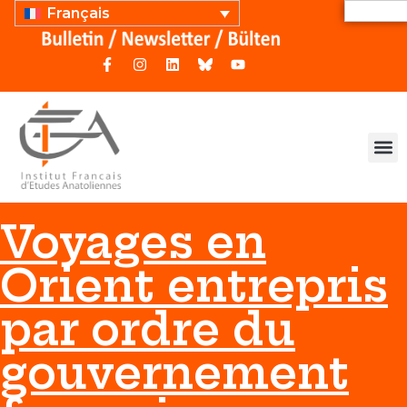
Français
Voyages en
Orient entrepris
par ordre du
gouvernement