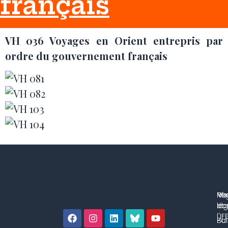
français
VH 036 Voyages en Orient entrepris par
ordre du gouvernement français
No
Me
Ré
co
lég
et 
l'IF
Bul
Pol