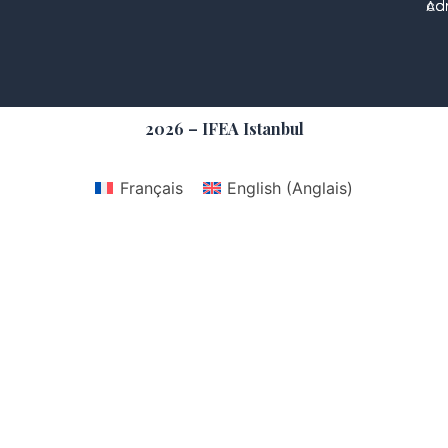
con
Adm
2026 – IFEA Istanbul
Français
English
(
Anglais
)