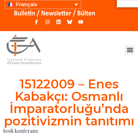
Français
15122009 – Enes
Kabakçı: Osmanlı
İmparatorluğu’nda
pozitivizmin tanıtımı
Sesli konferans: