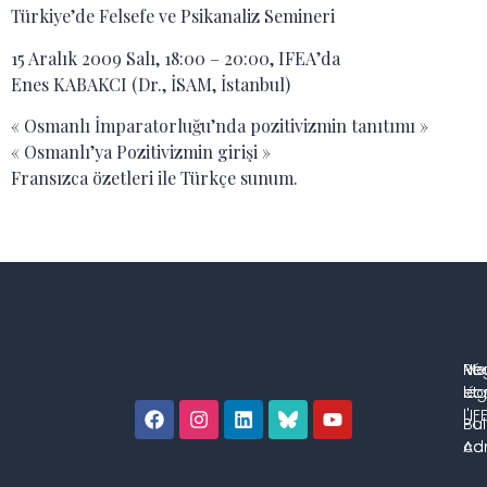
Türkiye’de Felsefe ve Psikanaliz Semineri
15 Aralık 2009 Salı, 18:00 – 20:00, IFEA’da
Enes KABAKCI (Dr., İSAM, İstanbul)
« Osmanlı İmparatorluğu’nda pozitivizmin tanıtımı »
« Osmanlı’ya Pozitivizmin girişi »
Fransızca özetleri ile Türkçe sunum.
No
Me
Ré
co
lég
et 
l'IF
Bul
Pol
con
Adm