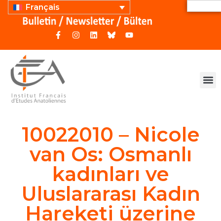
Français
10022010 – Nicole
van Os: Osmanlı
kadınları ve
Uluslararası Kadın
Hareketi üzerine