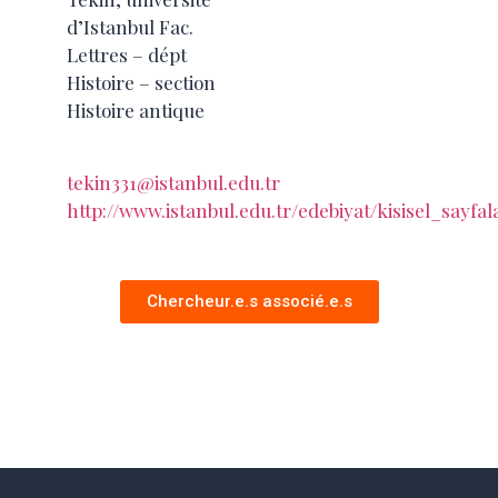
d’Istanbul Fac.
Lettres – dépt
Histoire – section
Histoire antique
tekin331@istanbul.edu.tr
http://www.istanbul.edu.tr/edebiyat/kisisel_sayfal
Chercheur.e.s associé.e.s