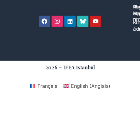
No
Me
Ré
co
lég
et 
l'IF
Bul
Pol
con
Adm
2026 – IFEA Istanbul
Français
English
(
Anglais
)