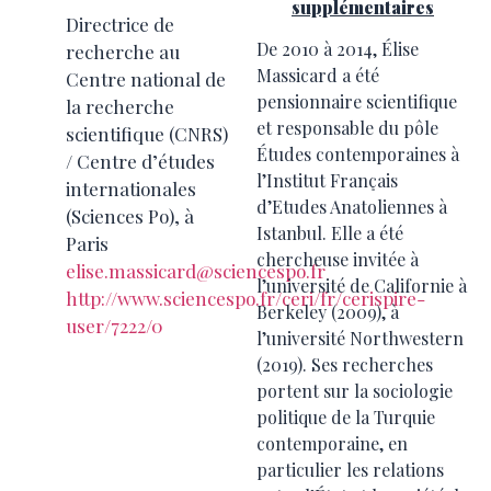
supplémentaires
Directrice de
De 2010 à 2014, Élise
recherche au
Massicard a été
Centre national de
pensionnaire scientifique
la recherche
et responsable du pôle
scientifique (CNRS)
Études contemporaines à
/ Centre d’études
l’Institut Français
internationales
d’Etudes Anatoliennes à
(Sciences Po), à
Istanbul. Elle a été
Paris
chercheuse invitée à
elise.massicard@sciencespo.fr
l’université de Californie à
http://www.sciencespo.fr/ceri/fr/cerispire-
Berkeley (2009), à
user/7222/0
l’université Northwestern
(2019). Ses recherches
portent sur la sociologie
politique de la Turquie
contemporaine, en
particulier les relations