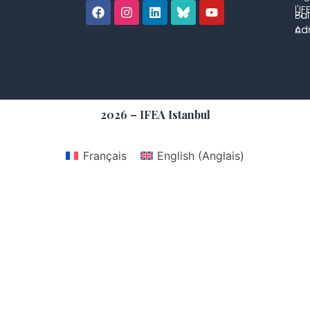
l'IF
Bul
Pol
con
Adm
2026 – IFEA Istanbul
Français
English
(
Anglais
)