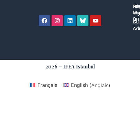
No
Me
Ré
co
lég
et 
l'IF
Bul
Pol
con
Adm
2026 – IFEA Istanbul
Français
English
(
Anglais
)