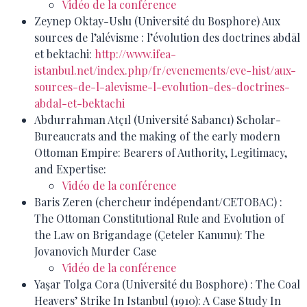
Vidéo de la conférence
Zeynep Oktay-Uslu (Université du Bosphore) Aux
sources de l’alévisme : l’évolution des doctrines abdāl
et bektachi:
http://www.ifea-
istanbul.net/index.php/fr/evenements/eve-hist/aux-
sources-de-l-alevisme-l-evolution-des-doctrines-
abdal-et-bektachi
Abdurrahman Atçıl (Université Sabancı) Scholar-
Bureaucrats and the making of the early modern
Ottoman Empire: Bearers of Authority, Legitimacy,
and Expertise:
Vidéo de la conférence
Baris Zeren (chercheur indépendant/CETOBAC) :
The Ottoman Constitutional Rule and Evolution of
the Law on Brigandage (Çeteler Kanunu): The
Jovanovich Murder Case
Vidéo de la conférence
Yaşar Tolga Cora (Université du Bosphore) : The Coal
Heavers’ Strike In Istanbul (1910): A Case Study In