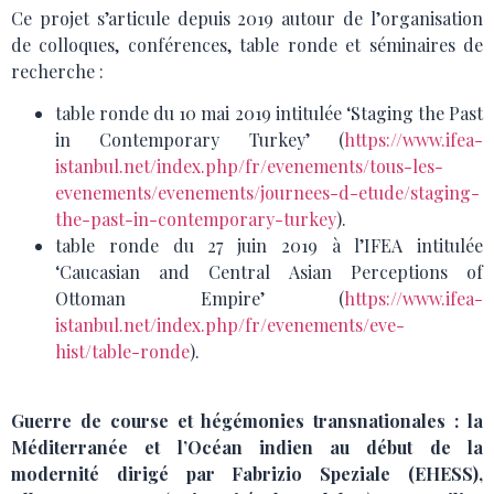
Ce projet s’articule depuis 2019 autour de l’organisation
de colloques, conférences, table ronde et séminaires de
recherche :
table ronde du 10 mai 2019 intitulée ‘Staging the Past
in Contemporary Turkey’ (
https://www.ifea-
istanbul.net/index.php/fr/evenements/tous-les-
evenements/evenements/journees-d-etude/staging-
the-past-in-contemporary-turkey
).
table ronde du 27 juin 2019 à l’IFEA intitulée
‘Caucasian and Central Asian Perceptions of
Ottoman Empire’ (
https://www.ifea-
istanbul.net/index.php/fr/evenements/eve-
hist/table-ronde
).
Guerre de course et hégémonies transnationales : la
Méditerranée et l’Océan indien au début de la
modernité dirigé par Fabrizio Speziale (EHESS),