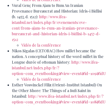
Vural Genç From Ajam to Rum An Iranian
Provenance Bureaucrat and Historian: Idris-i Bidlisi
(b. 1457, d. 1512):
http://www.ifea-
istanbul.net/index.php/fr/evenements/eve-
cont/from-ajam-to-rum-an-iranian-provenance-
bureaucrat-and-historian-idris-i-bidlisi-b-1457-d-
1512
Vidéo de la conférence
Nikos Sigalas (CETOBAC) How millet became the
nation. A conceptual history of the word millet in the
Longue durée of ottoman history:
http://www.ifea-
istanbul.net/index.php/fr/?
option=com_eventbooking&view=event&id=109&id
Vidéo de la conférence
Esther Voswinckel Filiz (Orient-Institut Istanbul) On
the Other Shore: The Things of a Sufi Saint in
Istanbul:
http://www.ifea-istanbul.net/index.php/fr/?
option=com_eventbooking&view=event&id=108&id