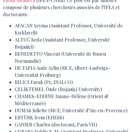
Elena Astafieva
(IFEA-CNRS). Ce pôle est par ailleurs
composé de plusieurs chercheurs associés de l’IFEA et
doctorants :
AFACAN Şeyma (Assistant Professor, Université de
Kırklareli)
ALTUĞ Seda (Assistant Professor, Université
Boğaziçi)
BENEDETTO Vincent (Université de Rouen
Normandie)
DE TAPIA Aude Aylin (MCF, Albert-Ludwigs-
Universität Freiburg)
BILICI Faruk (Pr, INALCO)
ÇELİKTEMEL Özde (Boğaziçi University)
CHAMES-EDDINE Imane-Hélène (Orient &
Méditerranée)
DUMAS Juliette (MCF, Université d’Aix-en-Provence)
ERTÜRK İrem (EHESS)
GANIER Charles (doctorant, Paris VII)
GUBARA Dahlia E. M. (Assistant Professor, Université