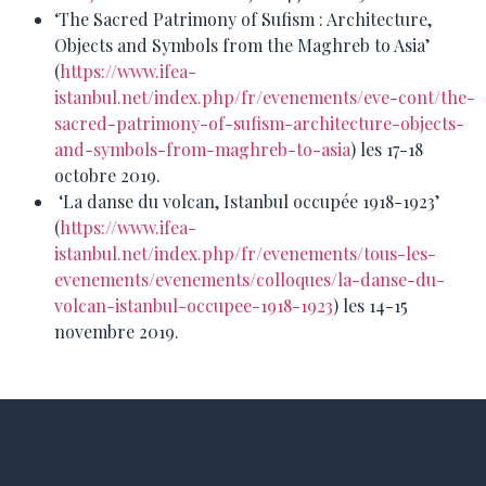
‘The Sacred Patrimony of Sufism : Architecture,
Objects and Symbols from the Maghreb to Asia’
(
https://www.ifea-
istanbul.net/index.php/fr/evenements/eve-cont/the-
sacred-patrimony-of-sufism-architecture-objects-
and-symbols-from-maghreb-to-asia
) les 17-18
octobre 2019.
‘La danse du volcan, Istanbul occupée 1918-1923’
(
https://www.ifea-
istanbul.net/index.php/fr/evenements/tous-les-
evenements/evenements/colloques/la-danse-du-
volcan-istanbul-occupee-1918-1923
) les 14-15
novembre 2019.