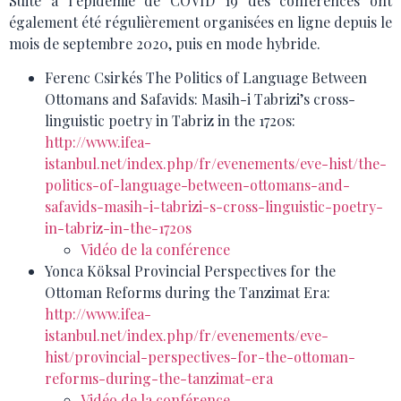
Suite à l’épidémie de COVID 19 des conférences ont
également été régulièrement organisées en ligne depuis le
mois de septembre 2020, puis en mode hybride.
Ferenc Csirkés The Politics of Language Between
Ottomans and Safavids: Masih-i Tabrizi’s cross-
linguistic poetry in Tabriz in the 1720s:
http://www.ifea-
istanbul.net/index.php/fr/evenements/eve-hist/the-
politics-of-language-between-ottomans-and-
safavids-masih-i-tabrizi-s-cross-linguistic-poetry-
in-tabriz-in-the-1720s
Vidéo de la conférence
Yonca Köksal Provincial Perspectives for the
Ottoman Reforms during the Tanzimat Era:
http://www.ifea-
istanbul.net/index.php/fr/evenements/eve-
hist/provincial-perspectives-for-the-ottoman-
reforms-during-the-tanzimat-era
Vidéo de la conférence