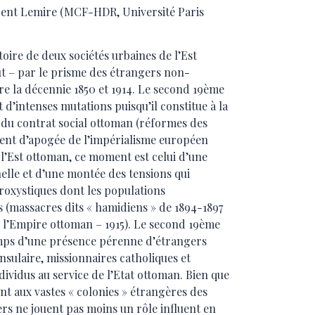
cent Lemire (MCF-HDR, Université Paris
oire de deux sociétés urbaines de l’Est
t – par le prisme des étrangers non-
re la décennie 1850 et 1914. Le second 19ème
d’intenses mutations puisqu’il constitue à la
 du contrat social ottoman (réformes des
ent d’apogée de l’impérialisme européen
l’Est ottoman, ce moment est celui d’une
elle et d’une montée des tensions qui
roxystiques dont les populations
 (massacres dits « hamidiens » de 1894-1897
l’Empire ottoman – 1915). Le second 19ème
temps d’une présence pérenne d’étrangers
sulaire, missionnaires catholiques et
ividus au service de l’Etat ottoman. Bien que
 aux vastes « colonies » étrangères des
gers ne jouent pas moins un rôle influent en