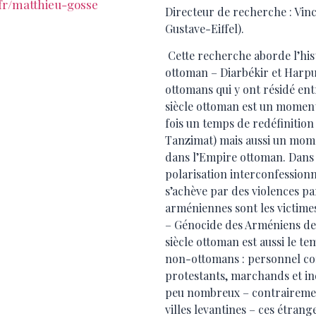
.fr/matthieu-gosse
Directeur de recherche : Vin
Gustave-Eiffel).
Cette recherche aborde l’hist
ottoman – Diarbékir et Harpu
ottomans qui y ont résidé ent
siècle ottoman est un moment 
fois un temps de redéfinition
Tanzimat) mais aussi un mom
dans l’Empire ottoman. Dans 
polarisation interconfessionn
s’achève par des violences pa
arméniennes sont les victimes
– Génocide des Arméniens de 
siècle ottoman est aussi le 
non-ottomans : personnel con
protestants, marchands et ind
peu nombreux – contrairement
villes levantines – ces étran