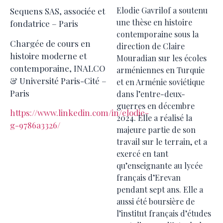
Elodie Gavrilof a soutenu
Sequens SAS, associée et
une thèse en histoire
fondatrice – Paris
contemporaine sous la
Chargée de cours en
direction de Claire
histoire moderne et
Mouradian sur les écoles
contemporaine, INALCO
arméniennes en Turquie
& Université Paris-Cité –
et en Arménie soviétique
Paris
dans l’entre-deux-
guerres en décembre
https://www.linkedin.com/in/elodie-
2024. Elle a réalisé la
g-9786a3326/
majeure partie de son
travail sur le terrain, et a
exercé en tant
qu’enseignante au lycée
français d’Erevan
pendant sept ans. Elle a
aussi été boursière de
l’institut français d’études