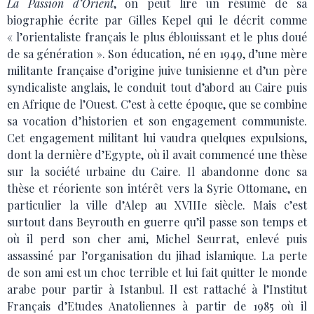
La Passion d’Orient
, on peut lire un résumé de sa
biographie écrite par Gilles Kepel qui le décrit comme
« l’orientaliste français le plus éblouissant et le plus doué
de sa génération ». Son éducation, né en 1949, d’une mère
militante française d’origine juive tunisienne et d’un père
syndicaliste anglais, le conduit tout d’abord au Caire puis
en Afrique de l’Ouest. C’est à cette époque, que se combine
sa vocation d’historien et son engagement communiste.
Cet engagement militant lui vaudra quelques expulsions,
dont la dernière d’Egypte, où il avait commencé une thèse
sur la société urbaine du Caire. Il abandonne donc sa
thèse et réoriente son intérêt vers la Syrie Ottomane, en
particulier la ville d’Alep au XVIIIe siècle. Mais c’est
surtout dans Beyrouth en guerre qu’il passe son temps et
où il perd son cher ami, Michel Seurrat, enlevé puis
assassiné par l’organisation du jihad islamique. La perte
de son ami est un choc terrible et lui fait quitter le monde
arabe pour partir à Istanbul. Il est rattaché à l’Institut
Français d’Etudes Anatoliennes à partir de 1985 où il