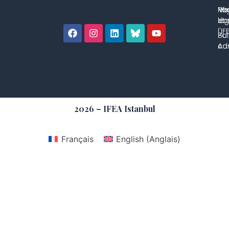
No
Me
Ré
co
lég
et 
l'IF
Bul
Pol
con
Adm
2026 – IFEA Istanbul
Français
English
(
Anglais
)