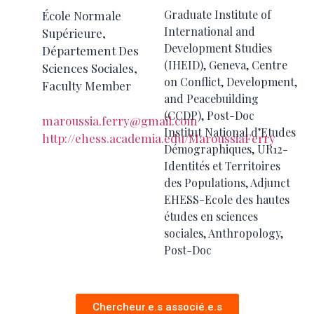
Graduate Institute of
École Normale
International and
Supérieure,
Development Studies
Département Des
(IHEID), Geneva, Centre
Sciences Sociales,
on Conflict, Development,
Faculty Member
and Peacebuilding
(CCDP),
Post-Doc
maroussia.ferry@gmail.com
Institut National d’Etudes
http://ehess.academia.edu/MaroussiaFerry
Démographiques, UR12-
Identités et Territoires
des Populations,
Adjunct
EHESS-Ecole des hautes
études en sciences
sociales, Anthropology,
Post-Doc
Chercheur.e.s associé.e.s