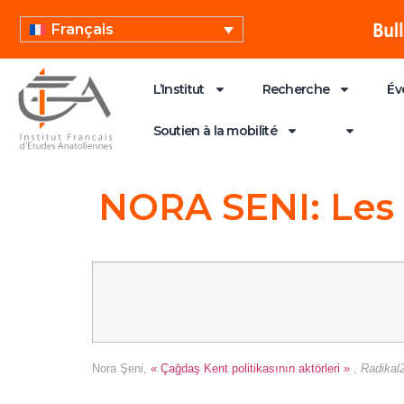
Français
L’Institut
Recherche
Év
Soutien à la mobilité
NORA SENI: Les 
Nora Şeni,
« Çağdaş Kent politikasının aktörleri »
,
Radikal