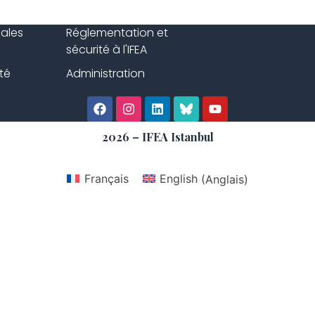
gales
Réglementation et
sécurité à l'IFEA
té
Administration
2026 – IFEA Istanbul
Français
English
(
Anglais
)