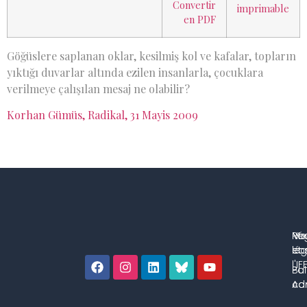
Göğüslere saplanan oklar, kesilmiş kol ve kafalar, topların
yıktığı duvarlar altında ezilen insanlarla, çocuklara
verilmeye çalışılan mesaj ne olabilir?
Korhan Gümüs, Radikal, 31 Mayis 2009
No
Me
Ré
co
lég
et 
l'IF
Bul
Pol
con
Adm