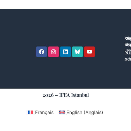
No
Me
Ré
co
lég
et 
l'IF
Bul
Pol
con
Adm
2026 – IFEA Istanbul
Français
English
(
Anglais
)