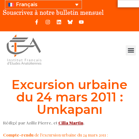
Français
Excursion urbaine
du 24 mars 2011 :
Umkapanı
Rédigé par Aziliz Pierre, et
Cilia Martin
.
Compte-rendu
de l’excursion urbaine du 24 mars 2011 :