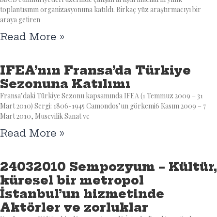
toplantısının organizasyonuna katıldı. Birkaç yüz araştırmacıyı bir
araya getiren
Read More »
IFEA’nın Fransa’da Türkiye
Sezonuna Katılımı
Fransa’daki Türkiye Sezonu kapsamında IFEA (1 Temmuz 2009 – 31
Mart 2010) Sergi: 1806-1945 Camondos’un görkemi6 Kasım 2009 – 7
Mart 2010, Musevilik Sanat ve
Read More »
24032010 Sempozyum – Kültür,
küresel bir metropol
İstanbul’un hizmetinde
Aktörler ve zorluklar