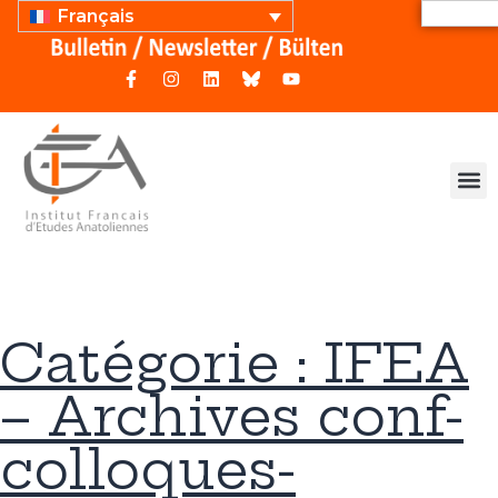
Français
Catégorie : IFEA
– Archives conf-
colloques-