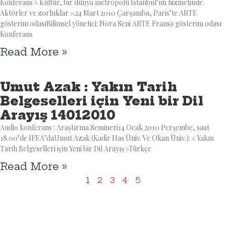
Konferans « Kültür, bir dünya metropolü İstanbul’un hizmetinde.
Aktörler ve zorluklar ».24 Mart 2010 Çarşamba, Paris’te ARTE
gösterim odasıBilimsel yönetici: Nora Seni ARTE Fransa gösterim odası
Konferans
Read More »
Umut Azak : Yakın Tarih
Belgeselleri için Yeni bir Dil
Arayış 14012010
Audio konferans : Araştırma Semineri14 Ocak 2010 Perşembe, saat
18.00’de IFEA’daUmut Azak (Kadir Has Üniv. Ve Okan Üniv.): « Yakın
Tarih Belgeselleri için Yeni bir Dil Arayış »Türkçe
Read More »
1
2
3
4
5