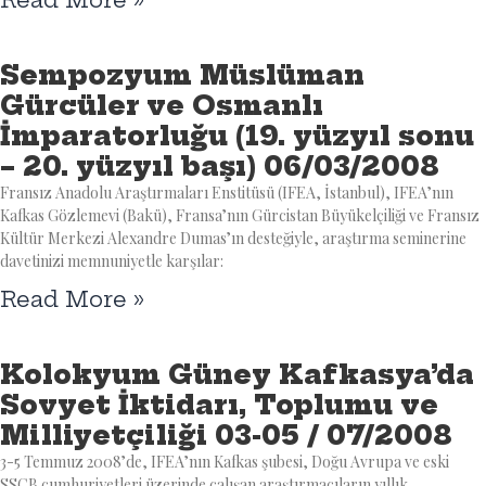
Sempozyum Müslüman
Gürcüler ve Osmanlı
İmparatorluğu (19. yüzyıl sonu
– 20. yüzyıl başı) 06/03/2008
Fransız Anadolu Araştırmaları Enstitüsü (IFEA, İstanbul), IFEA’nın
Kafkas Gözlemevi (Bakü), Fransa’nın Gürcistan Büyükelçiliği ve Fransız
Kültür Merkezi Alexandre Dumas’ın desteğiyle, araştırma seminerine
davetinizi memnuniyetle karşılar:
Read More »
Kolokyum Güney Kafkasya’da
Sovyet İktidarı, Toplumu ve
Milliyetçiliği 03-05 / 07/2008
3-5 Temmuz 2008’de, IFEA’nın Kafkas şubesi, Doğu Avrupa ve eski
SSCB cumhuriyetleri üzerinde çalışan araştırmacıların yıllık