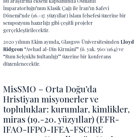
Bu araştırma ekseni kapsamında Osmanlı
İmparatorluğu’nun Klasik Çağı ile İran’ın Safevî
Dönemi’nde (16.-17. yüzyıllar) İslam felsefesi üzerine bir
sempozyum hazırlığı gibi çeşitli projeler
gerçekleştirilecektir.
2020 yılının Ekim ayında, Glasgow Üniversitesinden
Lloyd
Ridgeon
“Awhad al-Din Kirmâni” (ö. yak. 560/1164) ve
“Rum Selçuklu Sultanlığı” üzerine bir konferans
düzenlenecektir.
MisSMO – Orta Doğu’da
Hristiyan misyonerler ve
topluluklar: kurumlar, kimlikler,
miras (19.-20. yüzyıllar) (EFR-
IFAO-IFPO-IFEA-FSCIRE