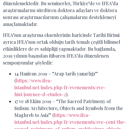
düzenlemektedir. Bu seminerler, Türkiye’de ve IFEA’da
araştırmalarını sürdüren doktora adayları ve doktora
sonrası araştırmacılarının çalışmalarını desteklemeyi
amaçlamaktadır.
IFEA’nın araştırma eksenlerinin haricinde Tarihi Birimi
ayrıca IFEA’nın ortak olduğu tarih temalı çeşitli bilimsel
etkinliklere de ev sahipliği yapmaktadır. Bu bağlamda,
2019 yılının başından itibaren IFEA’da düzenlenen
sempozyumlar şöyledir:
14 Haziran 2019 – “Arap tarih yazarlığı”
(
https://www.ifea-
istanbul.net/index.php/fr/evenements/eve-
hist/journee-d-etudes-2
).
17 ve 18 Ekim 2019 – “The Sacred Patrimony of
Sufism: Architecture, Objects and Symbols from the
Maghreb to Asia” (
https://www.ifea-
istanbul.net/index.php/fr/evenements/eve-cont/the-
sacred-patrimony-of-sufism-architecture-objects-