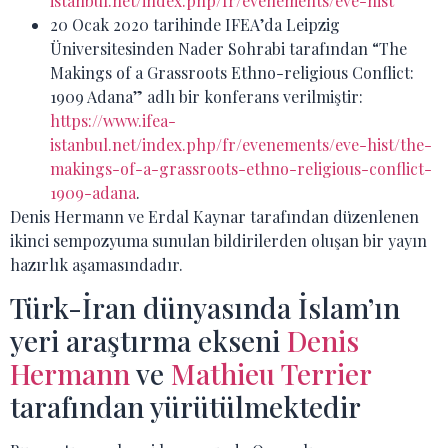
istanbul.net/index.php/fr/evenements/eve-hist
20 Ocak 2020 tarihinde IFEA’da Leipzig
Üniversitesinden Nader Sohrabi tarafından “The
Makings of a Grassroots Ethno-religious Conflict:
1909 Adana” adlı bir konferans verilmiştir:
https://www.ifea-
istanbul.net/index.php/fr/evenements/eve-hist/the-
makings-of-a-grassroots-ethno-religious-conflict-
1909-adana
.
Denis Hermann ve Erdal Kaynar tarafından düzenlenen
ikinci sempozyuma sunulan bildirilerden oluşan bir yayın
hazırlık aşamasındadır.
Türk-İran dünyasında İslam’ın
yeri araştırma ekseni
Denis
Hermann
ve
Mathieu Terrier
tarafından yürütülmektedir