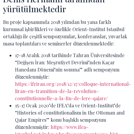
yürütülmektedir
Bu proje kapsamında 2018 yılından bu yana farklı
kurumsal işbirlikleri ve özelikle Orient-Institut Istanbul
ortaklığı ile çeşitli sempozyumlar, konferanslar, yuvarlak
masa toplantıları ve seminerler düzenlenmektedir:
17-18 Aralık 2018 tarihinde Tahran Üniversitesinde
“Değişen İran: Meşrutiyet Devrimi’nden Kaçar
Hanedanı Dönemi’nin sonuna” adlı sempozyum
düzenlenmiştir:
https://ifriran.org/2018/12/17/colloque-international-
liran-en-transition-de-la-revolution-
constitutionnelle-a-la-fin-de-lere-qajare/
15-17 Ocak 2020’de IFEA’da ve Orient-Institut’de
“Histories of constitutionalism in the Ottoman and
Qajar Empires” konu başlıklı sempozyum
düzenlenmiştir:
https://www.ifea-