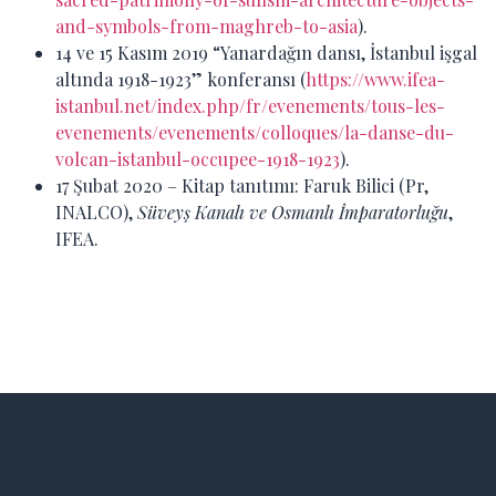
and-symbols-from-maghreb-to-asia
).
14 ve 15 Kasım 2019 “Yanardağın dansı, İstanbul işgal
altında 1918-1923” konferansı (
https://www.ifea-
istanbul.net/index.php/fr/evenements/tous-les-
evenements/evenements/colloques/la-danse-du-
volcan-istanbul-occupee-1918-1923
).
17 Şubat 2020 – Kitap tanıtımı: Faruk Bilici (Pr,
INALCO),
Süveyş Kanalı ve Osmanlı İmparatorluğu
,
IFEA.