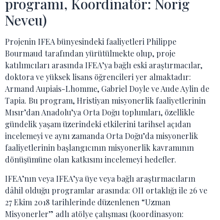
programı, Koordinatör: Norig
Neveu)
Projenin IFEA bünyesindeki faaliyetleri Philippe
Bourmaud tarafından yürütülmekte olup, proje
katılımcıları arasında IFEA’ya bağlı eski araştırmacılar,
doktora ve yüksek lisans öğrencileri yer almaktadır:
Armand Aupiais-Lhomme, Gabriel Doyle ve Aude Aylin de
Tapia. Bu program, Hristiyan misyonerlik faaliyetlerinin
Mısır’dan Anadolu’ya Orta Doğu toplumları, özellikle
gündelik yaşam üzerindeki etkilerini tarihsel açıdan
incelemeyi ve aynı zamanda Orta Doğu’da misyonerlik
faaliyetlerinin başlangıcının misyonerlik kavramının
dönüşümüne olan katkısını incelemeyi hedefler.
IFEA’nın veya IFEA’ya üye veya bağlı araştırmacıların
dâhil olduğu programlar arasında: OII ortaklığı ile 26 ve
27 Ekim 2018 tarihlerinde düzenlenen “Uzman
Misyonerler” adlı atölye çalışması (koordinasyon: