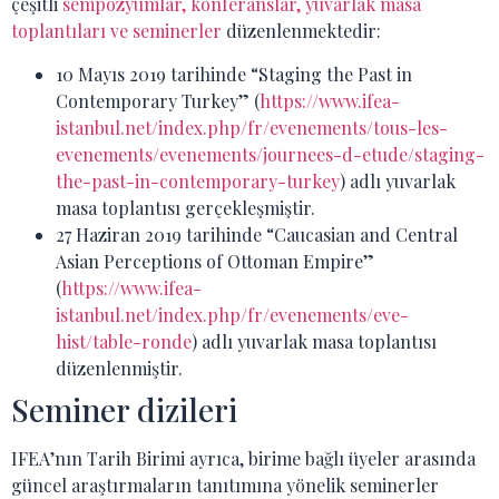
çeşitli
sempozyumlar, konferanslar, yuvarlak masa
toplantıları ve seminerler
düzenlenmektedir:
10 Mayıs 2019 tarihinde “Staging the Past in
Contemporary Turkey” (
https://www.ifea-
istanbul.net/index.php/fr/evenements/tous-les-
evenements/evenements/journees-d-etude/staging-
the-past-in-contemporary-turkey
) adlı yuvarlak
masa toplantısı gerçekleşmiştir.
27 Haziran 2019 tarihinde “Caucasian and Central
Asian Perceptions of Ottoman Empire”
(
https://www.ifea-
istanbul.net/index.php/fr/evenements/eve-
hist/table-ronde
) adlı yuvarlak masa toplantısı
düzenlenmiştir.
Seminer dizileri
IFEA’nın Tarih Birimi ayrıca, birime bağlı üyeler arasında
güncel araştırmaların tanıtımına yönelik seminerler