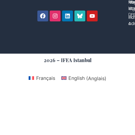
No
Me
Ré
co
lég
et 
l'IF
Bul
Pol
con
Adm
2026 – IFEA Istanbul
Français
English
(
Anglais
)