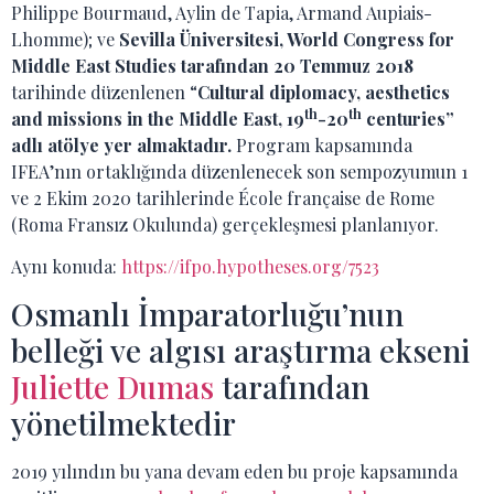
Philippe Bourmaud, Aylin de Tapia, Armand Aupiais-
Lhomme); ve
Sevilla Üniversitesi, World Congress for
Middle East Studies tarafından 20 Temmuz 2018
tarihinde düzenlenen “
Cultural diplomacy, aesthetics
th
th
and missions in the Middle East, 19
-20
centuries”
adlı atölye yer almaktadır.
Program kapsamında
IFEA’nın ortaklığında düzenlenecek son sempozyumun 1
ve 2 Ekim 2020 tarihlerinde École française de Rome
(Roma Fransız Okulunda) gerçekleşmesi planlanıyor.
Aynı konuda:
https://ifpo.hypotheses.org/7523
Osmanlı İmparatorluğu’nun
belleği ve algısı araştırma ekseni
Juliette Dumas
tarafından
yönetilmektedir
2019 yılındın bu yana devam eden bu proje kapsamında