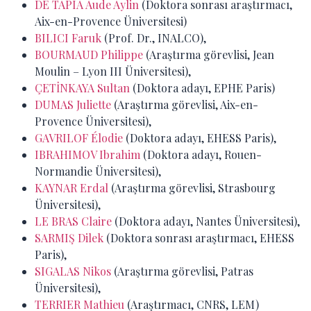
DE TAPIA Aude Aylin
(Doktora sonrası araştırmacı,
Aix-en-Provence Üniversitesi)
BILICI Faruk
(Prof. Dr., INALCO),
BOURMAUD Philippe
(Araştırma görevlisi, Jean
Moulin – Lyon III Üniversitesi),
ÇETİNKAYA Sultan
(Doktora adayı, EPHE Paris)
DUMAS Juliette
(Araştırma görevlisi, Aix-en-
Provence Üniversitesi),
GAVRILOF Élodie
(Doktora adayı, EHESS Paris),
IBRAHIMOV Ibrahim
(Doktora adayı, Rouen-
Normandie Üniversitesi),
KAYNAR Erdal
(Araştırma görevlisi, Strasbourg
Üniversitesi),
LE BRAS Claire
(Doktora adayı, Nantes Üniversitesi),
SARMIŞ Dilek
(Doktora sonrası araştırmacı, EHESS
Paris),
SIGALAS Nikos
(Araştırma görevlisi, Patras
Üniversitesi),
TERRIER Mathieu
(Araştırmacı, CNRS, LEM)