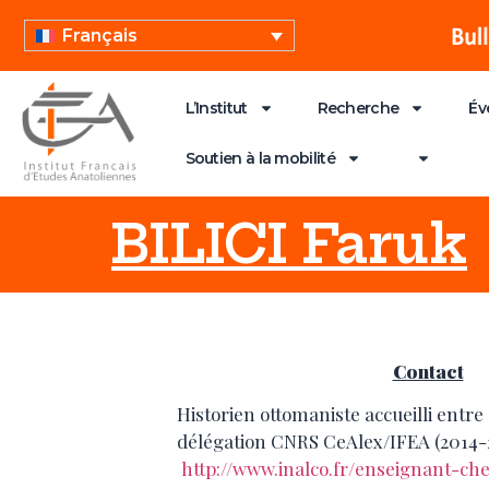
Français
L’Institut
Recherche
Év
Soutien à la mobilité
BILICI Faruk
Contact
Historien ottomaniste accueilli entre
délégation CNRS CeAlex/IFEA (2014-
http://www.inalco.fr/enseignant-che