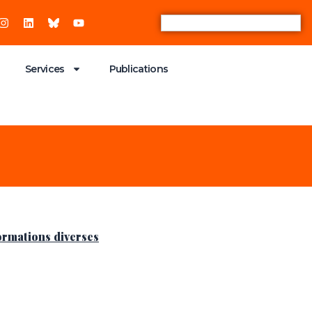
Services
Publications
ormations diverses