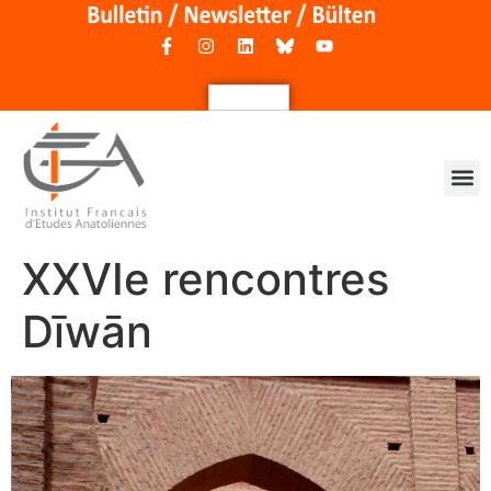
XXVIe rencontres
Dīwān