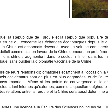
que, la République de Turquie et la République populaire de
nt en ce qui concerne les échanges économiques depuis le d
s, la Chine est désormais devenue, avec un volume commercial 
 déficit commercial en faveur de la Chine demeure un problème 
sitions chinois augmentent dans le secteur minier, dans les inf
ue, sans oublier la diplomatie vaccinale de la Chine.
 de leurs relations diplomatiques et affichent à l’occasion la vo
nnels occidentaux sont de plus en plus dégradées, et de l’autr
pays important. Même si les points de convergence et la d
teurs tant internes qu’externes, comme la question ouïghoure ou
r des relations entre la Turquie et la Chine sera aussi déterminé 
, après une licence à la Faculté des Sciences politiques de l’Uni