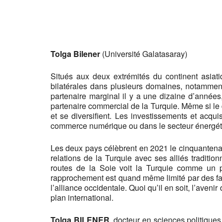
Tolga Bilener
(Université Galatasaray)
Situés aux deux extrémités du continent asiati
bilatérales dans plusieurs domaines, notamme
partenaire marginal il y a une dizaine d’année
partenaire commercial de la Turquie. Même si le
et se diversifient. Les investissements et acqui
commerce numérique ou dans le secteur énergétiq
Les deux pays célèbrent en 2021 le cinquantenaire
relations de la Turquie avec ses alliés traditio
routes de la Soie voit la Turquie comme un 
rapprochement est quand même limité par des fac
l’alliance occidentale. Quoi qu’il en soit, l’aveni
plan international.
Tolga BILENER
, docteur en sciences politiques