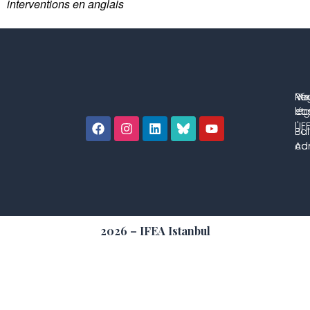
interventions en anglais
No
Me
Ré
co
lég
et 
l'IF
Bul
Pol
con
Adm
2026 – IFEA Istanbul