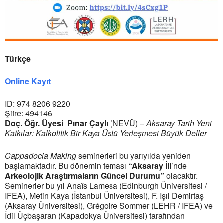
Türkçe
Online Kayıt
ID: 974 8206 9220
Şifre: 494146
Doç. Öğr. Üyesi Pınar Çaylı
(NEVÜ) –
Aksaray Tarih Yeni
Katkılar: Kalkolitik Bir Kaya Üstü Yerleşmesi Büyük Deller
Cappadocia Making
seminerleri bu yarıyılda yeniden
başlamaktadır. Bu dönemin teması
“Aksaray İli
’nde
Arkeolojik Araştırmaların Güncel Durumu”
olacaktır.
Seminerler bu yıl Anaïs Lamesa (Edinburgh Üniversitesi /
IFEA), Metin Kaya (İstanbul Üniversitesi), F. Işıl Demirtaş
(Aksaray Üniversitesi), Grégoire Sommer (LEHR / IFEA) ve
İdil Üçbaşaran (Kapadokya Üniversitesi) tarafından