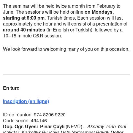
The seminar will be held twice a month from February to
June. The sessions will be held online
on Mondays,
starting at 6:00 pm
, Turkish times. Each session will last
approximately one hour and will consist of a presentation of
around 40 minutes
(in
English or Turkish
), followed by a
10–15 minute Q&R session.
We look forward to welcoming many of you on this occasion.
En turc
Inscription (en ligne)
ID de réunion: 974 8206 9220
Code secret: 494146
Doç. Öğr. Üyesi Pınar Çaylı
(NEVÜ) –
Aksaray Tarih Yeni
Katkılar: Kalkolitik Bir Kaya Üstü Yerleşmesi Büyük Deller