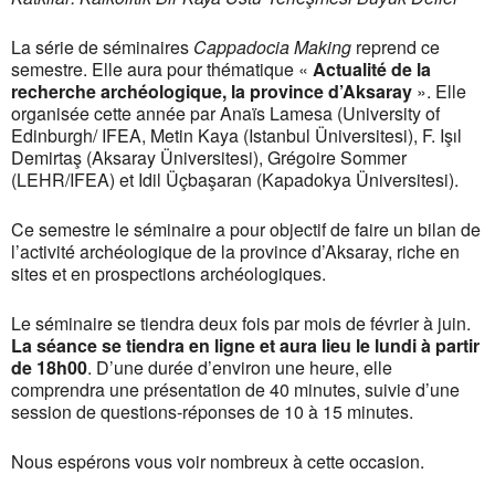
La série de séminaires
Cappadocia Making
reprend ce
semestre. Elle aura pour thématique «
Actualité de la
recherche archéologique, la province d’Aksaray
». Elle
organisée cette année par Anaïs Lamesa (University of
Edinburgh/ IFEA, Metin Kaya (Istanbul Üniversitesi), F. Işıl
Demirtaş (Aksaray Üniversitesi), Grégoire Sommer
(LEHR/IFEA) et Idil Üçbaşaran (Kapadokya Üniversitesi).
Ce semestre le séminaire a pour objectif de faire un bilan de
l’activité archéologique de la province d’Aksaray, riche en
sites et en prospections archéologiques.
Le séminaire se tiendra deux fois par mois de février à juin.
La séance se tiendra en ligne et aura lieu le lundi à partir
de 18h00
. D’une durée d’environ une heure, elle
comprendra une présentation de 40 minutes, suivie d’une
session de questions-réponses de 10 à 15 minutes.
Nous espérons vous voir nombreux à cette occasion.