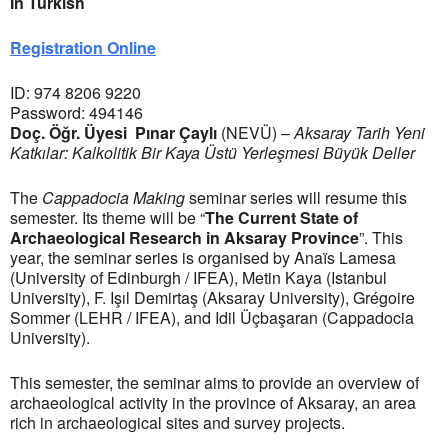
In Turkish
Registration Online
ID: 974 8206 9220
Password: 494146
Doç. Öğr. Üyesi Pınar Çaylı
(NEVÜ) –
Aksaray Tarih Yeni
Katkılar: Kalkolitik Bir Kaya Üstü Yerleşmesi Büyük Deller
The
Cappadocia Making
seminar series will resume this
semester. Its theme will be “
The Current State of
Archaeological Research in Aksaray Province
”. This
year, the seminar series is organised by Anaïs Lamesa
(University of Edinburgh / IFEA), Metin Kaya (Istanbul
University), F. Işıl Demirtaş (Aksaray University), Grégoire
Sommer (LEHR / IFEA), and Idil Üçbaşaran (Cappadocia
University).
This semester, the seminar aims to provide an overview of
archaeological activity in the province of Aksaray, an area
rich in archaeological sites and survey projects.