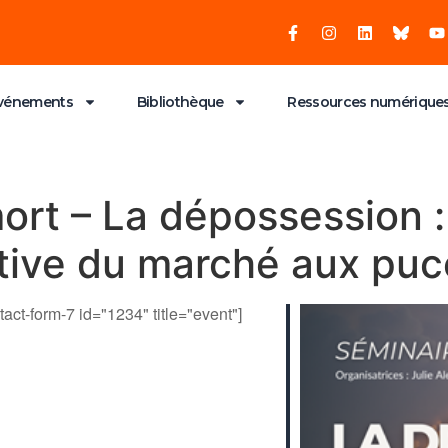
vénements
Bibliothèque
Ressources numérique
ort – La dépossession :
tive du marché aux puc
tact-form-7 id="1234" title="event"]