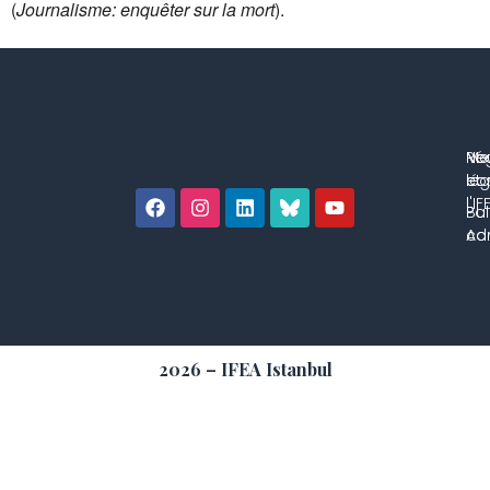
(
Journalisme: enquêter sur la mort
).
No
Me
Ré
co
lég
et 
l'IF
Bul
Pol
con
Adm
2026 – IFEA Istanbul