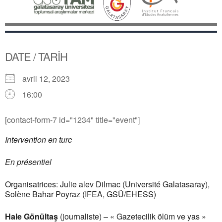
DATE / TARİH
avril 12, 2023
16:00
[contact-form-7 id="1234" title="event"]
Intervention en turc
En présentiel
Organisatrices: Julie alev Dilmac (Université Galatasaray),
Solène Bahar Poyraz (IFEA, GSÜ/EHESS)
Hale Gönültaş
(journaliste) – « Gazetecilik ölüm ve yas »