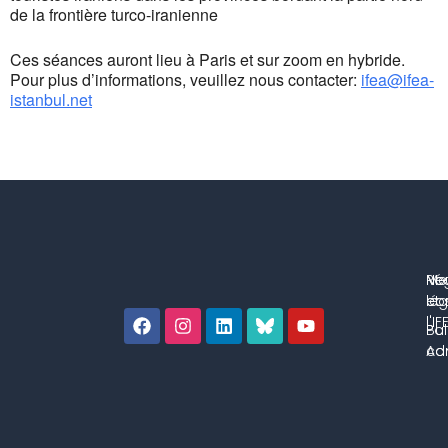
de la frontière turco-iranienne
Ces séances auront lieu à Paris et sur zoom en hybride.
Pour plus d’informations, veuillez nous contacter:
ifea@ifea-
istanbul.net
No
Me
Ré
co
lég
et 
l'IF
Bul
Pol
con
Adm