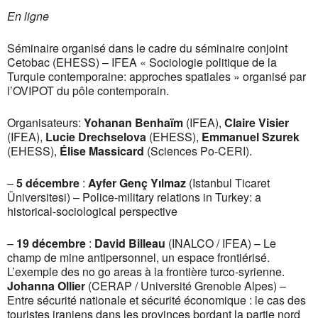
En ligne
Séminaire organisé dans le cadre du séminaire conjoint
Cetobac (EHESS) – IFEA « Sociologie politique de la
Turquie contemporaine: approches spatiales » organisé par
l’OVIPOT du pôle contemporain.
Organisateurs:
Yohanan Benhaïm
(IFEA),
Claire Visier
(IFEA),
Lucie Drechselova
(EHESS),
Emmanuel Szurek
(EHESS),
Élise Massicard
(Sciences Po-CERI).
–
5 décembre
:
Ayfer Genç Yılmaz
(Istanbul Ticaret
Üniversitesi) – Police-military relations in Turkey: a
historical-sociological perspective
–
19 décembre
:
David Billeau
(INALCO / IFEA) – Le
champ de mine antipersonnel, un espace frontiérisé.
L’exemple des no go areas à la frontière turco-syrienne.
Johanna Ollier
(CERAP / Université Grenoble Alpes) –
Entre sécurité nationale et sécurité économique : le cas des
touristes iraniens dans les provinces bordant la partie nord