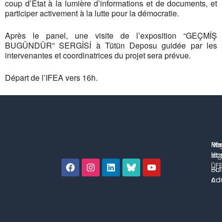
coup d’État à la lumière d’informations et de documents, et
participer activement à la lutte pour la démocratie.
Après le panel, une visite de l’exposition “GEÇMİŞ
BUGÜNDÜR” SERGİSİ à Tütün Deposu guidée par les
intervenantes et coordinatrices du projet sera prévue.
Départ de l’IFEA vers 16h.
No
Me
Ré
co
lég
et 
l'IF
Bul
Pol
con
Adm