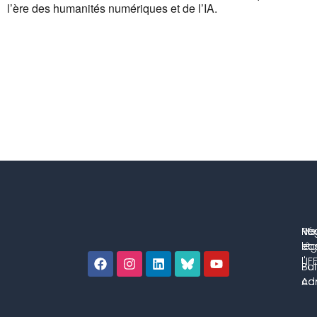
l’ère des humanités numériques et de l’IA.
No
Me
Ré
co
lég
et 
l'IF
Bul
Pol
con
Adm