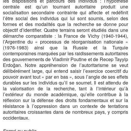
les dispositions et parcours des individus : l’hypothèse
centrale est qu’un tournant autoritaire produit une
socialisation secondaire contrainte qui affecte et redéfinit
l’être social des individus qui lui sont soumis, selon des
formes et des modalités que la recherche se donne pour
objectif d’identifier. Quatre terrains seront étudiés dans une
démarche comparatiste : la France de Vichy (1940-1944),
l’Argentine du « processus de réorganisation nationale »
(1976-1983) ainsi que la Russie et la Turquie
contemporaines marquées par les raidissements autoritaires
des gouvernements de Vladimir Poutine et de Recep Tayyip
Erdoğan. Notre appréhension de l’autoritarisme se veut
délibérément large, qui entend saisir l’exercice coercitif du
pouvoir avant tout « par en bas », sous l’angle de ses effets
durables sur les individus qu’il se soumet. Il est attendu de
la valorisation de la recherche, tant à l’intérieur qu’à
l’extérieur du monde académique, qu’elle contribue à la
réflexion sur la défense des droits fondamentaux et sur la
résistance à l’oppression dans un contexte de tentations
autoritaires croissantes dans de nombreux pays, y compris
occidentaux.
Fermé au public.