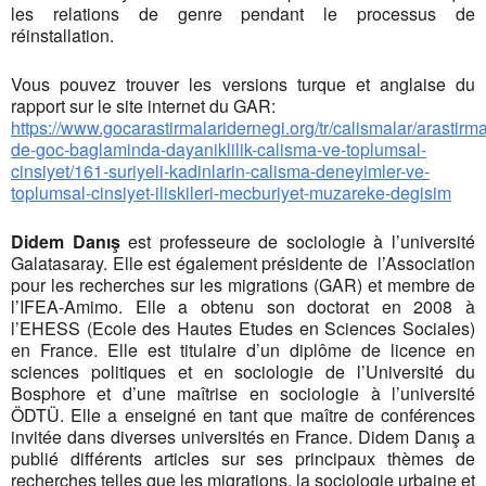
les relations de genre pendant le processus de
réinstallation.
Vous pouvez trouver les versions turque et anglaise du
rapport sur le site internet du GAR:
https://www.gocarastirmalaridernegi.org/tr/calismalar/arastirma
de-goc-baglaminda-dayaniklilik-calisma-ve-toplumsal-
cinsiyet/161-suriyeli-kadinlarin-calisma-deneyimler-ve-
toplumsal-cinsiyet-iliskileri-mecburiyet-muzareke-degisim
Didem Danış
est professeure de sociologie à l’université
Galatasaray. Elle est également présidente de l’Association
pour les recherches sur les migrations (GAR) et membre de
l’IFEA-Amimo. Elle a obtenu son doctorat en 2008 à
l’EHESS (Ecole des Hautes Etudes en Sciences Sociales)
en France. Elle est titulaire d’un diplôme de licence en
sciences politiques et en sociologie de l’Université du
Bosphore et d’une maîtrise en sociologie à l’université
ÖDTÜ. Elle a enseigné en tant que maître de conférences
invitée dans diverses universités en France. Didem Danış a
publié différents articles sur ses principaux thèmes de
recherches telles que les migrations, la sociologie urbaine et