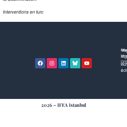
Interventions en turc
No
Me
Ré
co
lég
et 
l'IF
Bul
Pol
con
Adm
2026 – IFEA Istanbul