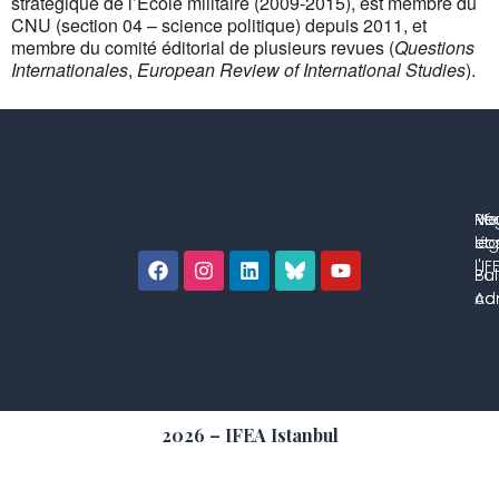
stratégique de l’École militaire (2009-2015), est membre du
CNU (section 04 – science politique) depuis 2011, et
membre du comité éditorial de plusieurs revues (
Questions
Internationales
,
European Review of International Studies
).
No
Me
Ré
co
lég
et 
l'IF
Bul
Pol
con
Adm
2026 – IFEA Istanbul