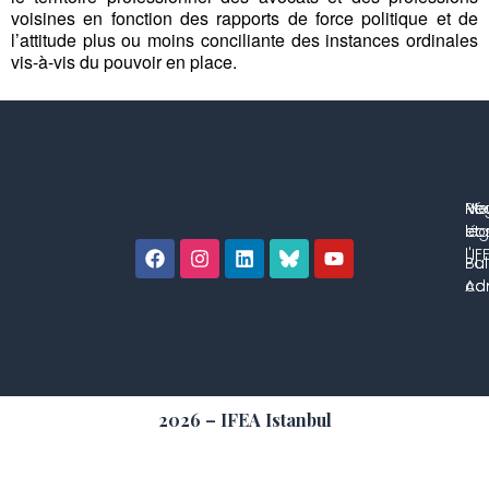
voisines en fonction des rapports de force politique et de
l’attitude plus ou moins conciliante des instances ordinales
vis-à-vis du pouvoir en place.
No
Me
Ré
co
lég
et 
l'IF
Bul
Pol
con
Adm
2026 – IFEA Istanbul