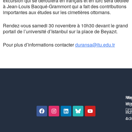
excursion qui se déroulera en français et en turc sera dédiée
à Jean-Louis Bacqué-Grammont qui a fait des contributions
importantes aux études sur les cimetières ottomans.
Rendez-vous samedi 30 novembre à 10h30 devant le grand
portail de l’université d’Istanbul sur la place de Beyazıt.
Pour plus d’informations contacter
duransa@itu.edu.tr
No
Me
Ré
co
lég
et 
l'IF
Bul
Pol
con
Adm