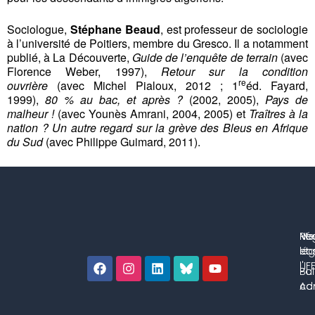
Sociologue,
Stéphane Beaud
, est professeur de sociologie
à l’université de Poitiers, membre du Gresco. Il a notamment
publié, à La Découverte,
Guide de l’enquête de terrain
(avec
Florence Weber, 1997),
Retour sur la condition
re
ouvrière
(avec Michel Pialoux, 2012 ; 1
éd. Fayard,
1999),
80 % au bac, et après ?
(2002, 2005),
Pays de
malheur !
(avec Younès Amrani, 2004, 2005) et
Traîtres à la
nation ? Un autre regard sur la grève des Bleus en Afrique
du Sud
(avec Philippe Guimard, 2011).
No
Me
Ré
co
lég
et 
l'IF
Bul
Pol
con
Adm