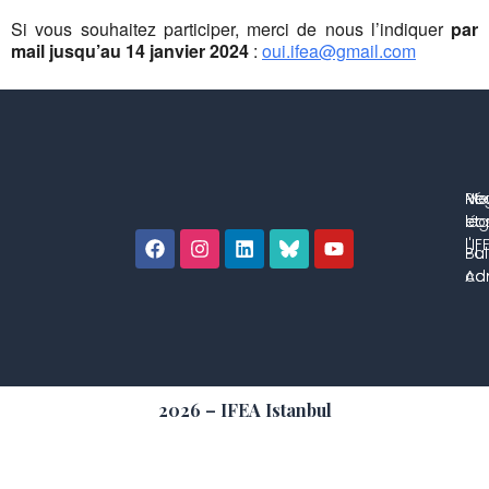
Si vous souhaitez participer, merci de nous l’indiquer
par
mail jusqu’au 14 janvier 2024
:
oui.ifea@gmail.com
No
Me
Ré
co
lég
et 
l'IF
Bul
Pol
con
Adm
2026 – IFEA Istanbul