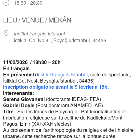
18:30 - 20:30
LIEU / VENUE / MEKÂN
Institut français Istanbul
İstiklal Cd. No:4, , Beyoğlu/İstanbul, 34435
11/02/2026 / 18h30 – 20h
En français
En présentiel (
Institut français Istanbul,
salle de spectacle,
İstiklal Cd. No:4, Beyoğlu/İstanbul, 34435)
Inscription obligatoire avant le 9 février à 15h.
Intervenants:
Serena Giovanetti
(doctorante IDEAS-IFEA)
Gabriel Doyle
(Post-doctorant ANAMED-IAE)
Titre
: Sur les traces de Polycarpe : Patrimonialisation et
imbrication religieuse sur la colline de Kadifekale/Mont
Pagus, Izmir (XXᵉ-XXIᵉ siècles)
Au croisement de l’anthropologie du religieux et de l’histoire
urbaine, cette recherche retrace sur la longue durée