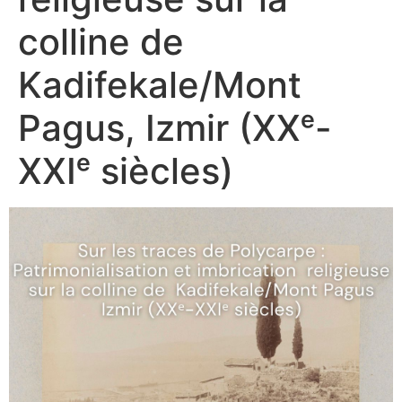
colline de
Kadifekale/Mont
Pagus, Izmir (XXᵉ-
XXIᵉ siècles)