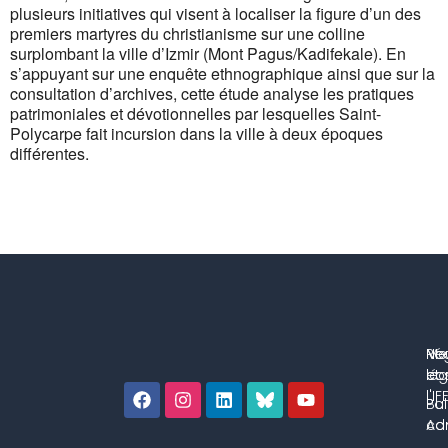
plusieurs initiatives qui visent à localiser la figure d’un des
premiers martyres du christianisme sur une colline
surplombant la ville d’Izmir (Mont Pagus/Kadifekale). En
s’appuyant sur une enquête ethnographique ainsi que sur la
consultation d’archives, cette étude analyse les pratiques
patrimoniales et dévotionnelles par lesquelles Saint-
Polycarpe fait incursion dans la ville à deux époques
différentes.
No
Me
Ré
co
lég
et 
l'IF
Bul
Pol
con
Adm