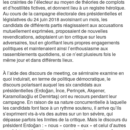
les craintes de l’électeur au moyen de théories de complots
et d’hostilités fictives, et donnent lieu à un registre héroïque.
Au cours de la campagne électorale des présidentielles et
législatives du 24 juin 2018 avoisinant un mois, les
candidats de différents partis réagissaient aux accusations
mutuellement exprimées, proposaient de nouvelles
revendications, adoptaient un ton critique sur leurs
adversaires, tout en glorifiant leurs propres engagements
politiques et maintenaient ainsi l’enthousiasme aux
rassemblements quotidiens, si ce n’est plusieurs fois le
même jour et dans différents lieux.
À l’aide des discours de meeting, ce séminaire examine en
quoi induirait, en terme de politique démocratique, le
discours polarisant auquel les six candidats aux
présidentielles (Erdoğan, İnce, Perinçek, Akşener,
Karamollaoğlu et Demirtaş) ont eu recours pendant leur
campagne. En raison de sa nature concurrentielle à laquelle
les candidats font face à un rythme soutenu, il arrive qu’ils
s’expriment vis-à-vis des autres sur un ton sévère, qui
dépasse parfois les limites de la critique. Mais le discours du
président Erdoğan : « nous » contre « eux » et celui d’autres