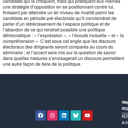
candidats qui le critiquent, mais qui pratiquent eux-mêmes
une stratégie d’opposition en se positionnant contre lui,
finissent par atteindre un tel niveau de rivalité parmi les
candidats en période pré-électorale qu’il conviendrait de
parler d’un rétrécissement de l’espace politique et de
l’abandon de ce qui rendrait possible une politique
démocratique : « l’expression », « l’écoute mutuelle » et « la
compréhension ». C’est sous cet angle que les discours
électoraux des dirigeants seront comparés au cours du
séminaire ; et l’accent sera mis sur la question de savoir
dans quelles mesures s’envisagerait un discours permettant
une autre façon de faire de la politique.
No
Me
Ré
co
lég
et 
l'IF
Bul
Pol
con
Adm