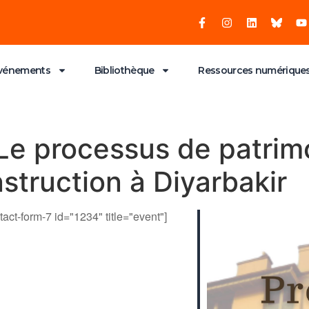
vénements
Bibliothèque
Ressources numérique
 Le processus de patrimo
struction à Diyarbakir
tact-form-7 id="1234" title="event"]