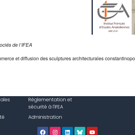
ociés de l’IFEA
merce et diffusion des sculptures architecturales constantinopo
gales
Réglementation et
sécurité à l'IFEA
té
Administration