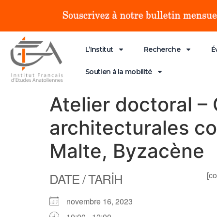
L’Institut
Recherche
É
Soutien à la mobilité
Atelier doctoral 
architecturales co
Malte, Byzacène
DATE / TARİH
[co
novembre 16, 2023
10:00 - 12:00