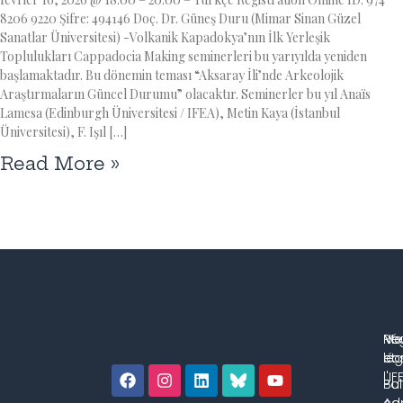
8206 9220 Şifre: 494146 Doç. Dr. Güneş Duru (Mimar Sinan Güzel
Sanatlar Üniversitesi) -Volkanik Kapadokya’nın İlk Yerleşik
Toplulukları Cappadocia Making seminerleri bu yarıyılda yeniden
başlamaktadır. Bu dönemin teması “Aksaray İli’nde Arkeolojik
Araştırmaların Güncel Durumu” olacaktır. Seminerler bu yıl Anaïs
Lamesa (Edinburgh Üniversitesi / IFEA), Metin Kaya (İstanbul
Üniversitesi), F. Işıl […]
Read More »
No
Me
Ré
co
lég
et 
l'IF
Bul
Pol
con
Adm