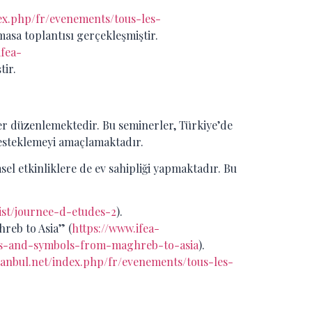
dex.php/fr/evenements/tous-les-
masa toplantısı gerçekleşmiştir.
ifea-
tir.
ler düzenlemektedir. Bu seminerler, Türkiye’de
desteklemeyi amaçlamaktadır.
sel etkinliklere de ev sahipliği yapmaktadır. Bu
ist/journee-d-etudes-2
).
reb to Asia” (
https://www.ifea-
cts-and-symbols-from-maghreb-to-asia
).
stanbul.net/index.php/fr/evenements/tous-les-