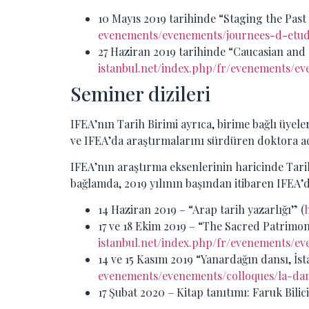
10 Mayıs 2019 tarihinde “Staging the Pas
evenements/evenements/journees-d-etud
27 Haziran 2019 tarihinde “Caucasian and
istanbul.net/index.php/fr/evenements/ev
Seminer dizileri
IFEA’nın Tarih Birimi ayrıca, birime bağlı üye
ve IFEA’da araştırmalarını sürdüren doktora ad
IFEA’nın araştırma eksenlerinin haricinde Tarihi
bağlamda, 2019 yılının başından itibaren IFEA
14 Haziran 2019 – “Arap tarih yazarlığı” (
17 ve 18 Ekim 2019 – “The Sacred Patrimon
istanbul.net/index.php/fr/evenements/e
14 ve 15 Kasım 2019 “Yanardağın dansı, İst
evenements/evenements/colloques/la-dan
17 Şubat 2020 – Kitap tanıtımı: Faruk Bili