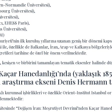
en-Normandie Üniversitesi),
bourg Üniversitesi),
versitesi),
ı, EHESS Paris),
s Üniversitesi),
EM)
iyeti’nin ilk kuruluş yıllarına uzanan geniş bir dönemi kaps
ile, özellikle de Balkanlar, İran, Arap ve Kafkasya bölgeleriyle
retileri tarihine de özel bir önem verilmektedir.
şen, kesişen ve birbirini tamamlayan tematik eksenler halinde 
açar Hanedanlığı’nda (yaklaşık 1850
hi araştırma ekseni Denis Hermann 
 kurumsal işbirlikleri ve özelikle Orient-Institut Istanbul ort
nlenmektedir:
ersitesinde “Değişen İran: Meşrutiyet Devrimi’nden Kaçar Ha