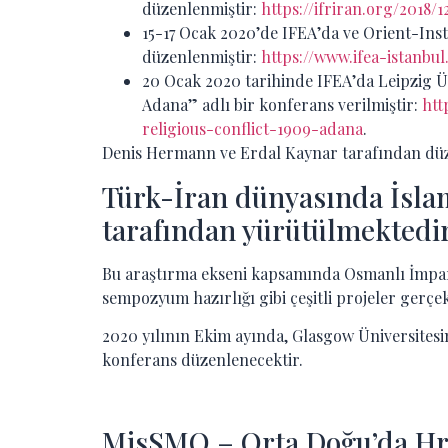
düzenlenmiştir:
https://ifriran.org/2018/
15-17 Ocak 2020’de IFEA’da ve Orient-Ins
düzenlenmiştir:
https://www.ifea-istanbu
20 Ocak 2020 tarihinde IFEA’da Leipzig Ü
Adana” adlı bir konferans verilmiştir:
htt
religious-conflict-1909-adana
.
Denis Hermann ve Erdal Kaynar tarafından düze
Türk-İran dünyasında İslam
tarafından yürütülmektedi
Bu araştırma ekseni kapsamında Osmanlı İmparato
sempozyum hazırlığı gibi çeşitli projeler gerçekl
2020 yılının Ekim ayında, Glasgow Üniversites
konferans düzenlenecektir.
MisSMO – Orta Doğu’da Hris