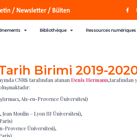
énements
Bibliothèque
Ressources numériques
Tarih Birimi 2019-202
s ayında CNRS tarafından atanan
Denis Hermann
,tarafından y
oluşmaktadır:
ştırmacı, Aix-en-Provence Üniversitesi)
 Jean Moulin – Lyon III Üniversitesi),
Paris)
en-Provence Üniversitesi),
aris),