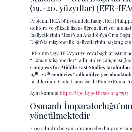
(19.-20. yüzyıllar) (EFR-
Projenin IFEA bünyesindeki faaliyetleri Philipp
doktora ve yüksek lisans öğrencileri yer almak
faaliyetlerinin Mısır’dan Anadolu’ya Orta Doğu 
Doğu’da misyonerlik faaliyetlerinin başlangıcı
IFEA’nın veya IFEA’ya üye veya bağlı araştırmac
“Uzman Misyonerler” adlı atölye çalışması (k
Congress for Middle East Studies tarafında
th
th
19
-20
centuries” adlı atölye yer almaktadı
tarihlerinde École française de Rome (Roma Fr
Aynı konuda:
https://ifpo.hypotheses.org/7523
Osmanlı İmparatorluğu’nun 
yönetilmektedir
2019 yılındın bu yana devam eden bu proje kap