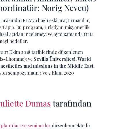
ordinatör: Norig Neveu)
arasında IFEA’ya bağlı eski araştırmacılar,
e Tapia. Bu program, Hristiyan misyonerlik
rihsel açıdan incelemeyi ve aynı zamanda Orta
eyi hedefler.
 ve 27 Ekim 2018 tarihlerinde düzenlenen
iais-Lhomme); ve
Sevilla Üniversitesi, World
 aesthetics and missions in the Middle East,
son sempozyumun 1 ve 2 Ekim 2020
Juliette Dumas
tarafından
plantıları ve seminerler
düzenlenmektedir: