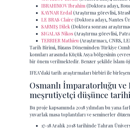
IBRAHIMOV Ibrahim
(Doktora adayı, Rou
KAYNAR Erdal
(Araştırma görevlisi, Stras
LE BRAS Claire
(Doktora adayı, Nantes Üni
SARMIŞ Dilek
(Doktora sonrası araştırmac
SIGALAS Nikos
(Araştırma görevlisi, Patra
TERRIER Mathieu
(Araştırmacı, CNRS, L
Tarih Birimi, Bizans Döneminden Türkiye Cumhur
konuları arasında Küçük Asya bölgesinin çevresi 
bir önem verilmektedir. Benzer şekilde İslam öğ
IFEA’daki tarih araştırmaları birbiri ile birle
Osmanlı İmparatorluğu ve K
meşrutiyetçi düşünce tari
Bu proje kapsamında 2018 yılından bu yana farklı
yuvarlak masa toplantıları ve seminerler düze
17-18 Aralık 2018 tarihinde Tahran Üniv