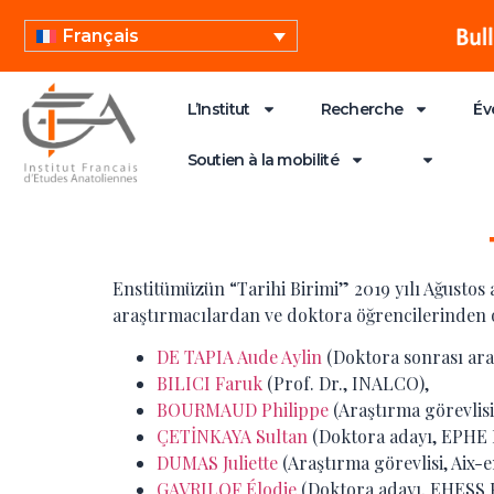
Français
L’Institut
Recherche
Év
Soutien à la mobilité
Enstitümüzün “Tarihi Birimi” 2019 yılı Ağusto
araştırmacılardan ve doktora öğrencilerinden 
DE TAPIA Aude Aylin
(Doktora sonrası ara
BILICI Faruk
(Prof. Dr., INALCO),
BOURMAUD Philippe
(Araştırma görevlisi,
ÇETİNKAYA Sultan
(Doktora adayı, EPHE 
DUMAS Juliette
(Araştırma görevlisi, Aix-
GAVRILOF Élodie
(Doktora adayı, EHESS P