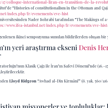
12/17/colloque-international-liran-en-transition-de-la-revolu
titut’de “Histories of constitutionalism in the Ottoman and 
l.net/index.php/fr/evenements/eve-hist
niversitesinden Nader Sohrabi tarafından “The Makings of a 
ps://www.ifea-istanbul.net/index.php/fr/evenements/eve-hi
nlenen ikinci sempozyuma sunulan bildirilerden oluşan bir y
’ın yeri araştırma ekseni
Denis H
r
rluğu’nun Klasik Çağı ile İran’ın Safevî Dönemi’nde (16.-17. y
eştirilecektir.
inden
Lloyd Ridgeon
“Awhad al-Din Kirmâni” (ö. yak. 560/1164
tiyan misyonerler ve topluluklar: 