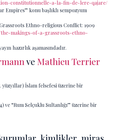
tion-constitutionnelle-a-la-fin-de-lere-qajare/
Qajar Empires” konu başlıklı sempozyum
Grassroots Ethno-religious Conflict: 1909
st/the-makings-of-a-grassroots-ethno-
ayın hazırlık aşamasındadır.
ermann
ve
Mathieu Terrier
üzyıllar) İslam felsefesi üzerine bir
) ve “Rum Selçuklu Sultanlığı” üzerine bir
kurumlar, kimlikler, miras