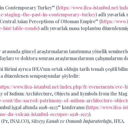
t in Contemporary Turkey” (
https://www.ifea-istanbul.net/in
e/staging-the-past-in-contemporary-turkey
) adlı yuvarlak 
 Central Asian Perceptions of Ottoman Empire” (
https://www.
e-hist/table-ronde
) adlı yuvarlak masa toplantısı düzenlenmiş
ler arasında güncel araştırmaların tanıtımına yönelik seminer
ayları ve doktora sonrası araştırmacılarının çalışmalarını 
 Birimi ayrıca IFEA’nın ortak olduğu tarih temalı çeşitli bilim
’da düzenlenen sempozyumlar şöyledir:
https://www.ifea-istanbul.net/index.php/fr/evenements/eve-h
y of Sufism: Architecture, Objects and Symbols from the Magh
ve-cont/the-sacred-patrimony-of-sufism-architecture-obje
anbul işgal altında 1918-1923” konferansı (
https://www.ifea-i
se-du-volcan-istanbul-occupee-1918-1923
).
ci (Pr, INALCO),
Süveyş Kanalı ve Osmanlı İmparatorluğu
, IFEA.