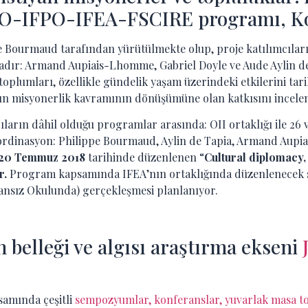
IFAO-IFPO-IFEA-FSCIRE programı, Ko
e Bourmaud tarafından yürütülmekte olup, proje katılımcıları 
tadır: Armand Aupiais-Lhomme, Gabriel Doyle ve Aude Aylin d
toplumları, özellikle gündelik yaşam üzerindeki etkilerini ta
nın misyonerlik kavramının dönüşümüne olan katkısını incelem
ıların dâhil olduğu programlar arasında: OII ortaklığı ile 26
oordinasyon: Philippe Bourmaud, Aylin de Tapia, Armand Aup
n 20 Temmuz 2018
tarihinde düzenlenen “
Cultural diplomacy,
r.
Program kapsamında IFEA’nın ortaklığında düzenlenecek 
ansız Okulunda) gerçekleşmesi planlanıyor.
belleği ve algısı araştırma ekseni
samında çeşitli
sempozyumlar, konferanslar, yuvarlak masa to