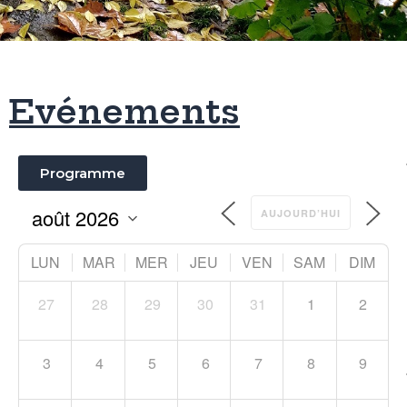
Evénements
Programme
AUJOURD’HUI
LUN
MAR
MER
JEU
VEN
SAM
DIM
27
28
29
30
31
1
2
3
4
5
6
7
8
9