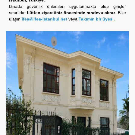
Binada güvenlik önlemleri uygulanmakta olup girişler
sınırlıdır.
Lütfen ziyaretiniz öncesinde randevu alınız.
Bize
ulaşın
ifea@ifea-istanbul.net
veya
Takımın bir üyesi
.