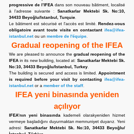
progressive de l’IFEA
dans son nouveau bâtiment, localisé
à l’adresse suivante :
Sanatkarlar Mektebi Sk. No:10,
34433 Beyoğlu/Istanbul, Turquie
.
Le bâtiment est sécurisé et l'accès est limité.
Rendez-vous
obligatoire avant toute visite en contactant
ifea@ifea-
istanbul.net
ou un
membre de l'équipe
.
Gradual reopening of the IFEA
We are pleased to announce the
gradual reopening of the
IFEA
in its new building, located at:
Sanatkarlar Mektebi Sk.
No:10, 34433 Beyoğlu/Istanbul, Turkey
.
The building is secured and access is limited.
Appointment
is required before your visit by contacting
ifea@ifea-
istanbul.net
or a
member of the staff
.
IFEA yeni binasında yeniden
açılıyor
IFEA’nın yeni binasında
kademeli olarakyeniden hizmet
vermeye başladığını duyurmaktan memnuniyet duyarız. Yeni
adresi:
Sanatkarlar Mektebi Sk. No:10, 34433 Beyoğlu/
İstanbul, Türkiye
.