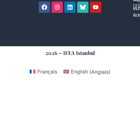
l'IF
Bul
Pol
con
Adm
2026 – IFEA Istanbul
Français
English
(
Anglais
)