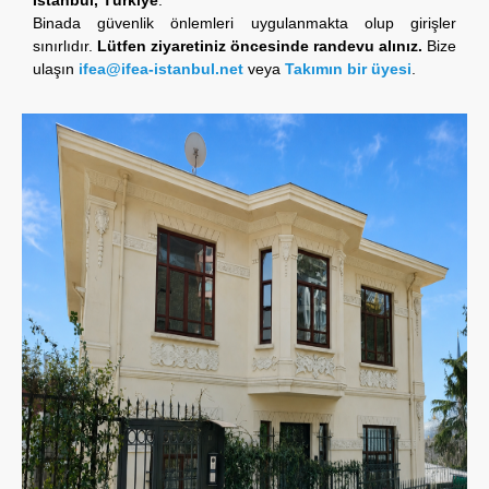
Binada güvenlik önlemleri uygulanmakta olup girişler
sınırlıdır.
Lütfen ziyaretiniz öncesinde randevu alınız.
Bize
ulaşın
ifea@ifea-istanbul.net
veya
Takımın bir üyesi
.