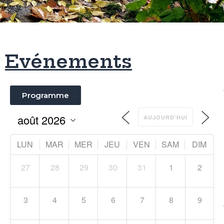
Evénements
Programme
AUJOURD’HUI
LUN
MAR
MER
JEU
VEN
SAM
DIM
27
28
29
30
31
1
2
3
4
5
6
7
8
9