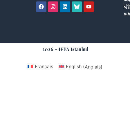
l'IF
Bul
Pol
con
Adm
2026 – IFEA Istanbul
Français
English
(
Anglais
)