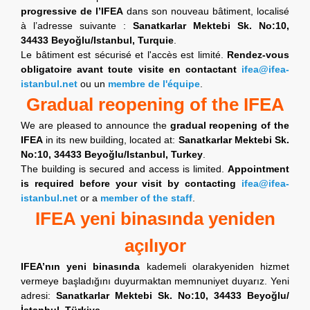
progressive de l’IFEA
dans son nouveau bâtiment, localisé
à l’adresse suivante :
Sanatkarlar Mektebi Sk. No:10,
34433 Beyoğlu/Istanbul, Turquie
.
Le bâtiment est sécurisé et l'accès est limité.
Rendez-vous
obligatoire avant toute visite en contactant
ifea@ifea-
istanbul.net
ou un
membre de l'équipe
.
Gradual reopening of the IFEA
We are pleased to announce the
gradual reopening of the
IFEA
in its new building, located at:
Sanatkarlar Mektebi Sk.
No:10, 34433 Beyoğlu/Istanbul, Turkey
.
The building is secured and access is limited.
Appointment
is required before your visit by contacting
ifea@ifea-
istanbul.net
or a
member of the staff
.
IFEA yeni binasında yeniden
açılıyor
IFEA’nın yeni binasında
kademeli olarakyeniden hizmet
vermeye başladığını duyurmaktan memnuniyet duyarız. Yeni
adresi:
Sanatkarlar Mektebi Sk. No:10, 34433 Beyoğlu/
İstanbul, Türkiye
.