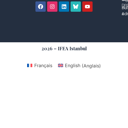
l'IF
Bul
Pol
con
Adm
2026 – IFEA Istanbul
Français
English
(
Anglais
)