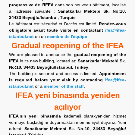
progressive de l’IFEA
dans son nouveau bâtiment, localisé
à l’adresse suivante :
Sanatkarlar Mektebi Sk. No:10,
34433 Beyoğlu/Istanbul, Turquie
.
Le bâtiment est sécurisé et l'accès est limité.
Rendez-vous
obligatoire avant toute visite en contactant
ifea@ifea-
istanbul.net
ou un
membre de l'équipe
.
Gradual reopening of the IFEA
We are pleased to announce the
gradual reopening of the
IFEA
in its new building, located at:
Sanatkarlar Mektebi Sk.
No:10, 34433 Beyoğlu/Istanbul, Turkey
.
The building is secured and access is limited.
Appointment
is required before your visit by contacting
ifea@ifea-
istanbul.net
or a
member of the staff
.
IFEA yeni binasında yeniden
açılıyor
IFEA’nın yeni binasında
kademeli olarakyeniden hizmet
vermeye başladığını duyurmaktan memnuniyet duyarız. Yeni
adresi:
Sanatkarlar Mektebi Sk. No:10, 34433 Beyoğlu/
İstanbul, Türkiye
.