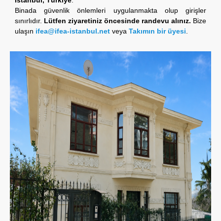
Binada güvenlik önlemleri uygulanmakta olup girişler
sınırlıdır.
Lütfen ziyaretiniz öncesinde randevu alınız.
Bize
ulaşın
ifea@ifea-istanbul.net
veya
Takımın bir üyesi
.