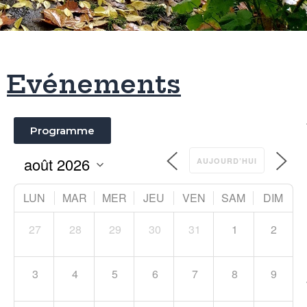
Evénements
Programme
AUJOURD’HUI
LUN
MAR
MER
JEU
VEN
SAM
DIM
27
28
29
30
31
1
2
3
4
5
6
7
8
9